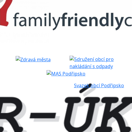
Svazek obcí Podřipsko