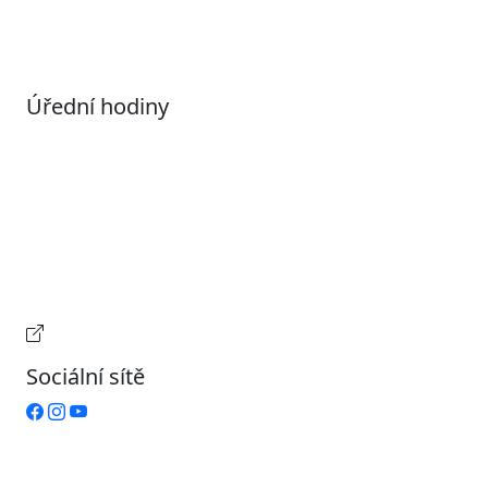
Nastavení souborů Cookies
Úřední hodiny
Pondělí
7:00 – 17:00
Úterý
9:00 – 15:00
Středa
7:00 – 17:00
Čtvrtek
9:00 – 15:00
Pátek
Zavřeno
Provozní doba pokladny
Sociální sítě