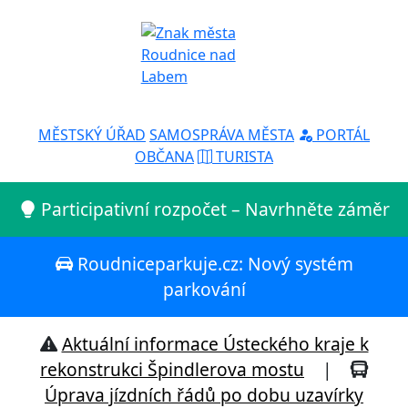
MĚSTSKÝ ÚŘAD
SAMOSPRÁVA MĚSTA
PORTÁL
OBČANA
TURISTA
Participativní rozpočet – Navrhněte záměr
Roudniceparkuje.cz: Nový systém
parkování
Aktuální informace Ústeckého kraje k
rekonstrukci Špindlerova mostu
|
Úprava jízdních řádů po dobu uzavírky