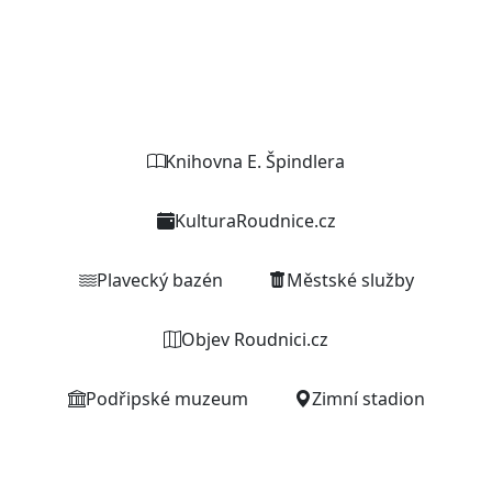
Weby organizací a zařízení
Knihovna E. Špindlera
KulturaRoudnice.cz
Plavecký bazén
Městské služby
Objev Roudnici.cz
Podřipské muzeum
Zimní stadion