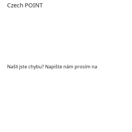
Czech POINT
Pondělí
7:00 – 12:00, 12:45 – 17:00
Úterý
9:00 – 12:00, 12:45 – 15:00
Středa
7:00 – 12:00, 12:45 – 17:00
Čtvrtek
9:00 – 12:00, 12:45 – 15:00
Pátek
7:00 - 12:00
Našli jste chybu? Napište nám prosím na
web@roudnicenl.cz