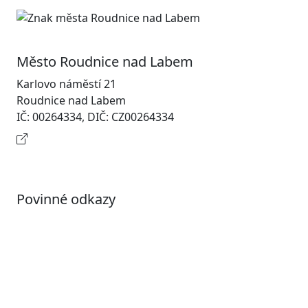
Město Roudnice nad Labem
Karlovo náměstí 21
Roudnice nad Labem
IČ: 00264334, DIČ: CZ00264334
Kontaktní informace
Povinné odkazy
Prohlášení o přístupnosti
Otevřená data
Povolené datové formáty
Informace o zpracování osobních údajů (GDPR)