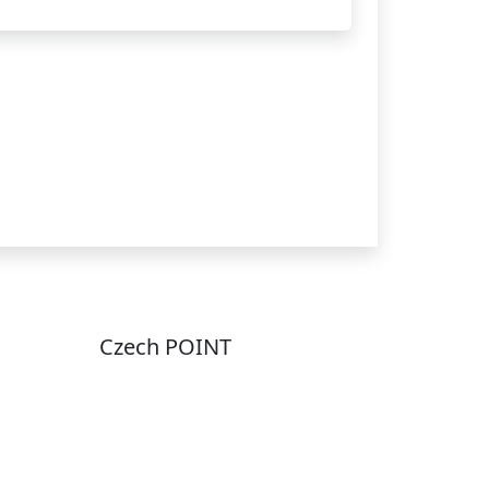
Czech POINT
Pondělí
7:00 – 12:00, 12:45 –
17:00
Úterý
9:00 – 12:00, 12:45 –
15:00