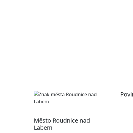
Povi
Pr
Ot
Město Roudnice nad
Po
Labem
In