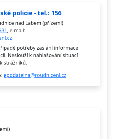
ké policie - tel.: 156
udnice nad Labem (přízemí)
931
, e-mail:
nl.cz
případě potřeby zaslání informace
ii. Neslouží k nahlašování situací
k strážníků.
y:
epodatelna@roudnicenl.cz
zemí)