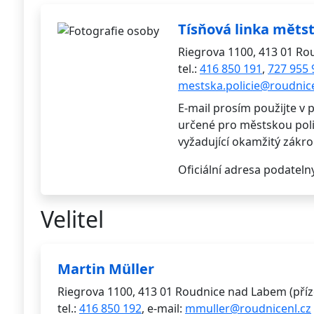
Tísňová linka mětsts
Riegrova 1100, 413 01 Ro
tel.:
416 850 191
,
727 955 
mestska.policie@roudnice
E-mail prosím použijte v 
určené pro městskou polic
vyžadující okamžitý zákro
Oficiální adresa podateln
Velitel
Martin Müller
Riegrova 1100, 413 01 Roudnice nad Labem (pří
tel.:
416 850 192
, e-mail:
mmuller@roudnicenl.cz