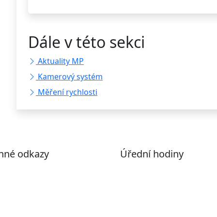
Dále v této sekci
Aktuality MP
Kamerový systém
Měření rychlosti
nné odkazy
Úřední hodiny
ohlášení o přístupnosti
Pondělí
7:00 – 17:00
evřená data
Úterý
9:00 – 15:00
volené datové formáty
Středa
7:00 – 17:00
formace o zpracování