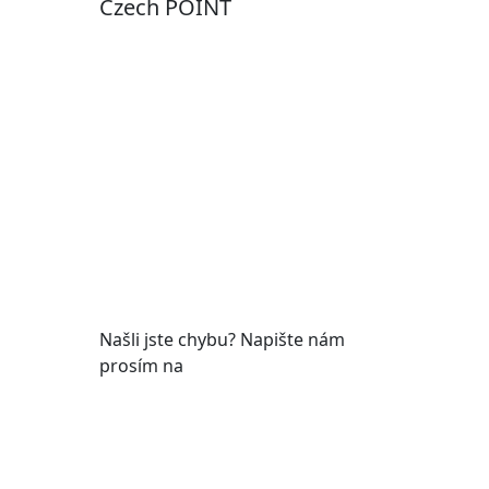
Czech POINT
Pondělí
7:00 – 12:00, 12:45 –
17:00
Úterý
9:00 – 12:00, 12:45 –
15:00
Středa
7:00 – 12:00, 12:45 –
17:00
Čtvrtek
9:00 – 12:00, 12:45 –
y
15:00
Pátek
7:00 - 12:00
Našli jste chybu? Napište nám
prosím na
web@roudnicenl.cz