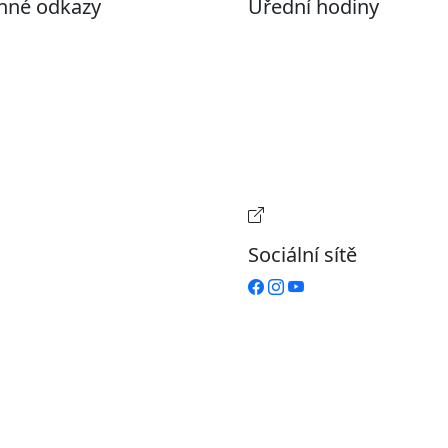
nné odkazy
Úřední hodiny
ohlášení o přístupnosti
Pondělí
7:00 – 17:00
evřená data
Úterý
9:00 – 15:00
volené datové formáty
Středa
7:00 – 17:00
formace o zpracování
Čtvrtek
9:00 – 15:00
ích údajů (GDPR)
Pátek
Zavřeno
stavení souborů Cookies
Provozní doba pokladn
Sociální sítě