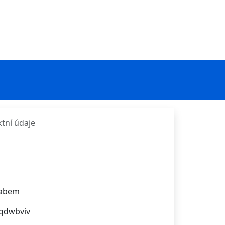
tní údaje
Labem
qdwbviv