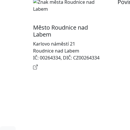
Povi
Pr
Ot
Město Roudnice nad
Po
Labem
In
Karlovo náměstí 21
osobn
Roudnice nad Labem
Na
IČ: 00264334, DIČ: CZ00264334
Kontaktní informace