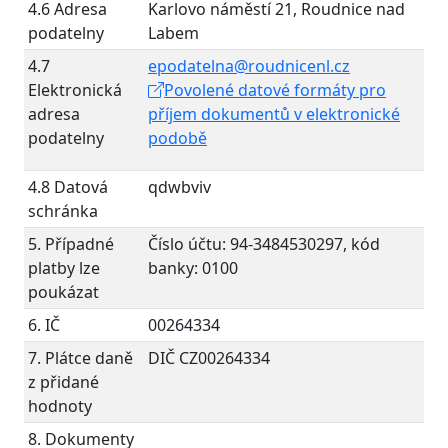
4.6 Adresa
Karlovo náměstí 21, Roudnice nad
podatelny
Labem
4.7
epodatelna@roudnicenl.cz
Elektronická
Povolené datové formáty pro
adresa
příjem dokumentů v elektronické
podatelny
podobě
4.8 Datová
qdwbviv
schránka
5. Případné
Číslo účtu: 94-3484530297, kód
platby lze
banky: 0100
poukázat
6. IČ
00264334
7. Plátce daně
DIČ CZ00264334
z přidané
hodnoty
8. Dokumenty