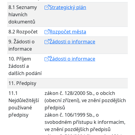
8.1 Seznamy
Strategický plán
hlavních
dokumentů
8.2 Rozpočet
Rozpočet města
9. Žádosti o
Žádosti o informace
informace
10. Příjem
Žádosti o informace
žádostí a
dalších podání
11. Předpisy
11.1
zákon č. 128/2000 Sb., o obcích
Nejdůležitější
(obecní zřízení), ve znění pozdějších
používané
předpisů
předpisy
zákon č. 106/1999 Sb., o
svobodném přístupu k informacím,
ve znění pozdějších předpisů