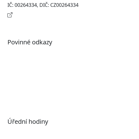
IČ: 00264334, DIČ: CZ00264334
Kontaktní informace
Povinné odkazy
Prohlášení o přístupnosti
Otevřená data
Povolené datové formáty
Informace o zpracování osobních údajů (GDPR)
Nastavení souborů Cookies
Úřední hodiny
Pondělí
7:00 – 17:00