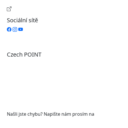
Provozní doba pokladny
Sociální sítě
Czech POINT
Pondělí
7:00 – 12:00, 12:45 – 17:00
Úterý
9:00 – 12:00, 12:45 – 15:00
Středa
7:00 – 12:00, 12:45 – 17:00
Čtvrtek
9:00 – 12:00, 12:45 – 15:00
Pátek
7:00 - 12:00
Našli jste chybu? Napište nám prosím na
web@roudnicenl.cz