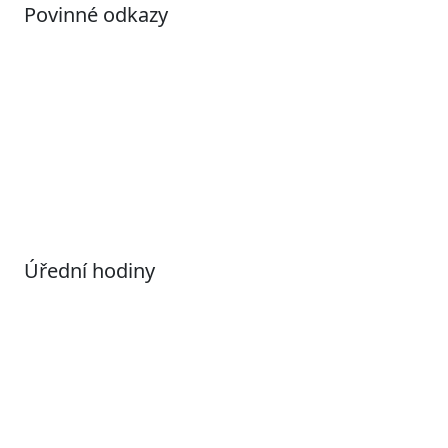
Povinné odkazy
Prohlášení o přístupnosti
Otevřená data
Povolené datové formáty
Informace o zpracování osobních údajů (GDPR)
Nastavení souborů Cookies
Úřední hodiny
Pondělí
7:00 – 17:00
Úterý
9:00 – 15:00
Středa
7:00 – 17:00
Čtvrtek
9:00 – 15:00
Pátek
Zavřeno