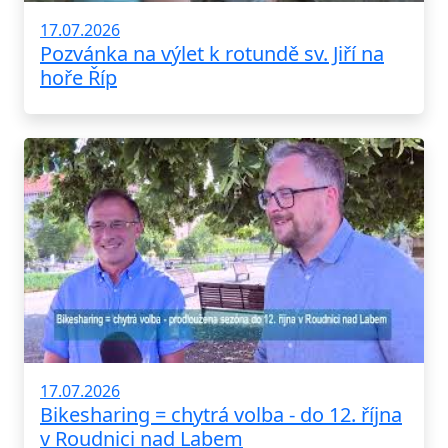
17.07.2026
Pozvánka na výlet k rotundě sv. Jiří na
hoře Říp
17.07.2026
Bikesharing = chytrá volba - do 12. října
v Roudnici nad Labem