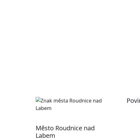
Povi
Pr
Ot
Město Roudnice nad
Po
Labem