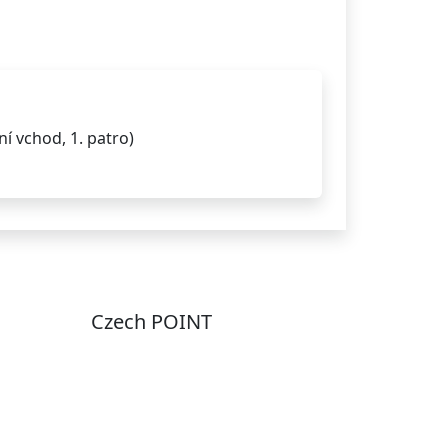
í vchod, 1. patro)
Czech POINT
Pondělí
7:00 – 12:00, 12:45 –
17:00
Úterý
9:00 – 12:00, 12:45 –
15:00