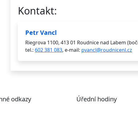
Kontakt:
Petr Vancl
Riegrova 1100, 413 01 Roudnice nad Labem (bočn
tel.:
602 381 083
, e-mail:
pvancl@roudnicenl.cz
nné odkazy
Úřední hodiny
ohlášení o přístupnosti
Pondělí
7:00 – 17:00
evřená data
Úterý
9:00 – 15:00
volené datové formáty
Středa
7:00 – 17:00