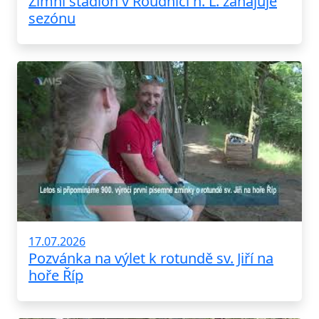
Zimní stadion v Roudnici n. L. zahajuje
sezónu
17.07.2026
Pozvánka na výlet k rotundě sv. Jiří na
hoře Říp