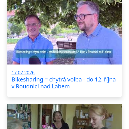
17.07.2026
Bikesharing = chytrá volba - do 12. října
v Roudnici nad Labem