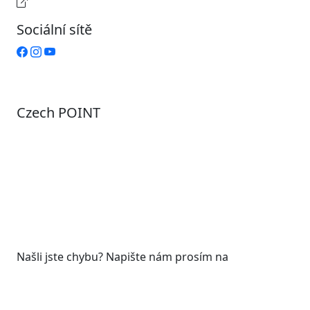
Provozní doba pokladny
Sociální sítě
Czech POINT
Pondělí
7:00 – 12:00, 12:45 – 17:00
Úterý
9:00 – 12:00, 12:45 – 15:00
Středa
7:00 – 12:00, 12:45 – 17:00
Čtvrtek
9:00 – 12:00, 12:45 – 15:00
Pátek
7:00 - 12:00
Našli jste chybu? Napište nám prosím na
web@roudnicenl.cz