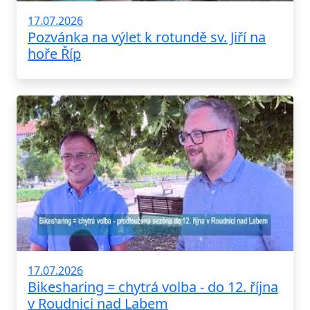
17.07.2026
Pozvánka na výlet k rotundě sv. Jiří na
hoře Říp
17.07.2026
Bikesharing = chytrá volba - do 12. října
v Roudnici nad Labem