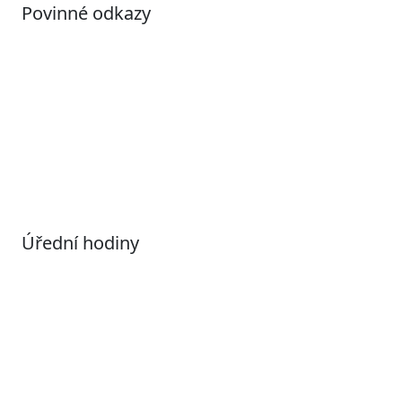
Povinné odkazy
Prohlášení o přístupnosti
Otevřená data
Povolené datové formáty
Informace o zpracování osobních údajů (GDPR)
Nastavení souborů Cookies
Úřední hodiny
Pondělí
7:00 – 17:00
Úterý
9:00 – 15:00
Středa
7:00 – 17:00
Čtvrtek
9:00 – 15:00
Pátek
Zavřeno