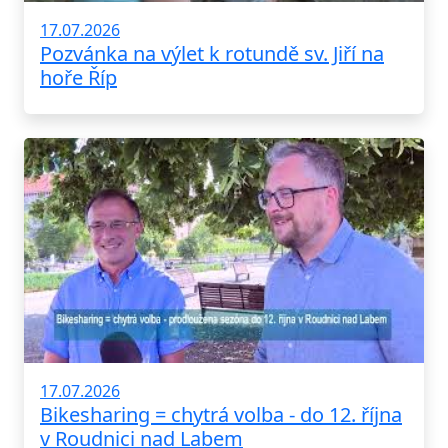
17.07.2026
Pozvánka na výlet k rotundě sv. Jiří na
hoře Říp
17.07.2026
Bikesharing = chytrá volba - do 12. října
v Roudnici nad Labem