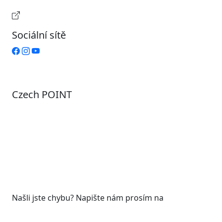
Provozní doba pokladny
Sociální sítě
Czech POINT
Pondělí
7:00 – 12:00, 12:45 – 17:00
Úterý
9:00 – 12:00, 12:45 – 15:00
Středa
7:00 – 12:00, 12:45 – 17:00
Čtvrtek
9:00 – 12:00, 12:45 – 15:00
Pátek
7:00 - 12:00
Našli jste chybu? Napište nám prosím na
web@roudnicenl.cz