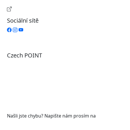
Provozní doba pokladny
Sociální sítě
Czech POINT
Pondělí
7:00 – 12:00, 12:45 – 17:00
Úterý
9:00 – 12:00, 12:45 – 15:00
Středa
7:00 – 12:00, 12:45 – 17:00
Čtvrtek
9:00 – 12:00, 12:45 – 15:00
Pátek
7:00 - 12:00
Našli jste chybu? Napište nám prosím na
web@roudnicenl.cz