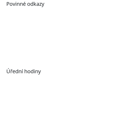
Povinné odkazy
Prohlášení o přístupnosti
Otevřená data
Povolené datové formáty
Informace o zpracování osobních údajů (GDPR)
Nastavení souborů Cookies
Úřední hodiny
Pondělí
7:00 – 17:00
Úterý
9:00 – 15:00
Středa
7:00 – 17:00
Čtvrtek
9:00 – 15:00
Pátek
Zavřeno