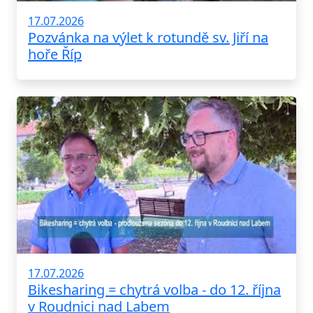
17.07.2026
Pozvánka na výlet k rotundě sv. Jiří na
hoře Říp
17.07.2026
Bikesharing = chytrá volba - do 12. října
v Roudnici nad Labem