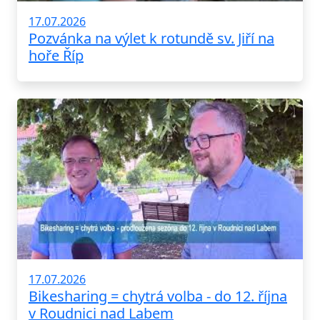
17.07.2026
Pozvánka na výlet k rotundě sv. Jiří na
hoře Říp
17.07.2026
Bikesharing = chytrá volba - do 12. října
v Roudnici nad Labem