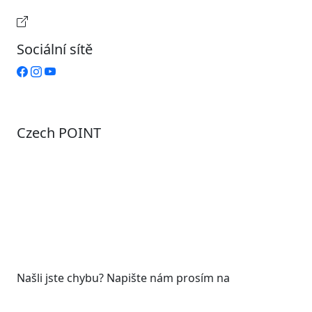
Provozní doba pokladny
Sociální sítě
Czech POINT
Pondělí
7:00 – 12:00, 12:45 – 17:00
Úterý
9:00 – 12:00, 12:45 – 15:00
Středa
7:00 – 12:00, 12:45 – 17:00
Čtvrtek
9:00 – 12:00, 12:45 – 15:00
Pátek
7:00 - 12:00
Našli jste chybu? Napište nám prosím na
web@roudnicenl.cz