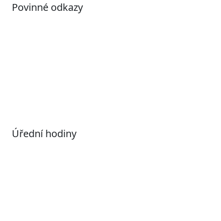
Povinné odkazy
Prohlášení o přístupnosti
Otevřená data
Povolené datové formáty
Informace o zpracování osobních údajů (GDPR)
Nastavení souborů Cookies
Úřední hodiny
Pondělí
7:00 – 17:00
Úterý
9:00 – 15:00
Středa
7:00 – 17:00
Čtvrtek
9:00 – 15:00
Pátek
Zavřeno