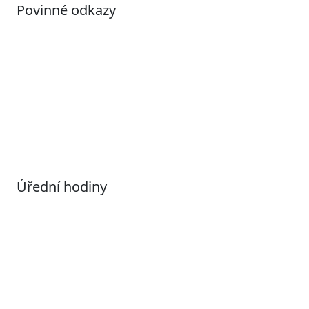
Povinné odkazy
Prohlášení o přístupnosti
Otevřená data
Povolené datové formáty
Informace o zpracování osobních údajů (GDPR)
Nastavení souborů Cookies
Úřední hodiny
Pondělí
7:00 – 17:00
Úterý
9:00 – 15:00
Středa
7:00 – 17:00
Čtvrtek
9:00 – 15:00
Pátek
Zavřeno