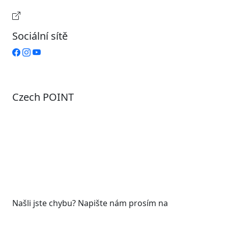
Provozní doba pokladny
Sociální sítě
Czech POINT
Pondělí
7:00 – 12:00, 12:45 – 17:00
Úterý
9:00 – 12:00, 12:45 – 15:00
Středa
7:00 – 12:00, 12:45 – 17:00
Čtvrtek
9:00 – 12:00, 12:45 – 15:00
Pátek
7:00 - 12:00
Našli jste chybu? Napište nám prosím na
web@roudnicenl.cz