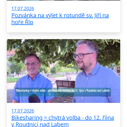
17.07.2026
Pozvánka na výlet k rotundě sv. Jiří na
hoře Říp
17.07.2026
Bikesharing = chytrá volba - do 12. října
v Roudnici nad Labem