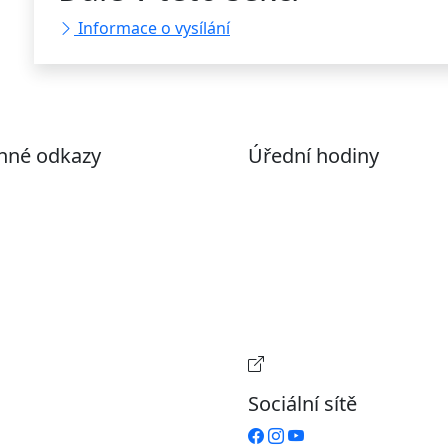
Informace o vysílání
nné odkazy
Úřední hodiny
ohlášení o přístupnosti
Pondělí
7:00 – 17:00
evřená data
Úterý
9:00 – 15:00
volené datové formáty
Středa
7:00 – 17:00
formace o zpracování
Čtvrtek
9:00 – 15:00
ích údajů (GDPR)
Pátek
Zavřeno
stavení souborů Cookies
Provozní doba pokladn
Sociální sítě