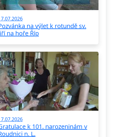
17.07.2026
Pozvánka na výlet k rotundě sv.
Jiří na hoře Říp
17.07.2026
Gratulace k 101. narozeninám v
Roudnici n. L.