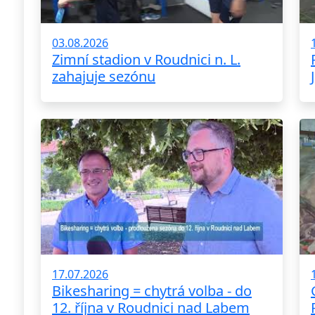
03.08.2026
Zimní stadion v Roudnici n. L.
zahajuje sezónu
17.07.2026
Bikesharing = chytrá volba - do
12. října v Roudnici nad Labem