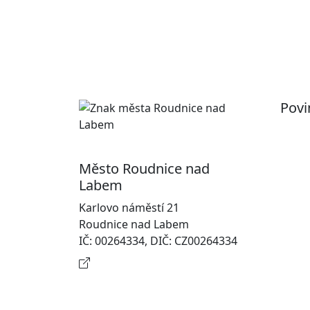
Povi
Pr
Ot
Město Roudnice nad
Po
Labem
In
Karlovo náměstí 21
osobn
Roudnice nad Labem
Na
IČ: 00264334, DIČ: CZ00264334
Kontaktní informace