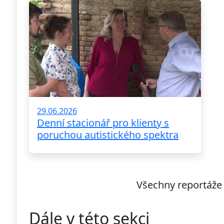
29.06.2026
Denní stacionář pro klienty s
poruchou autistického spektra
Všechny reportáže
Dále v této sekci