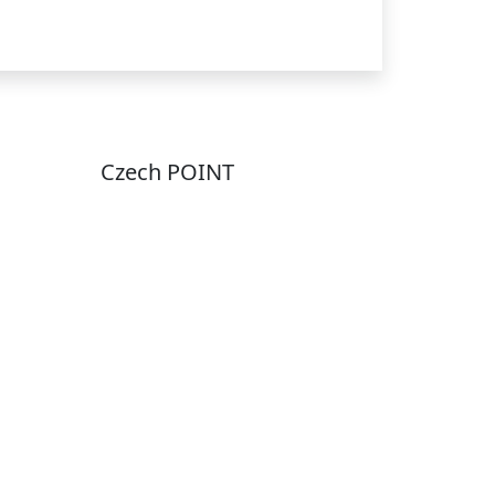
Czech POINT
Pondělí
7:00 – 12:00, 12:45 –
17:00
Úterý
9:00 – 12:00, 12:45 –
15:00
Středa
7:00 – 12:00, 12:45 –
17:00
Čtvrtek
9:00 – 12:00, 12:45 –
y
15:00
Pátek
7:00 - 12:00