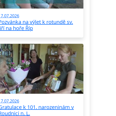
17.07.2026
Pozvánka na výlet k rotundě sv.
Jiří na hoře Říp
17.07.2026
Gratulace k 101. narozeninám v
Roudnici n. L.