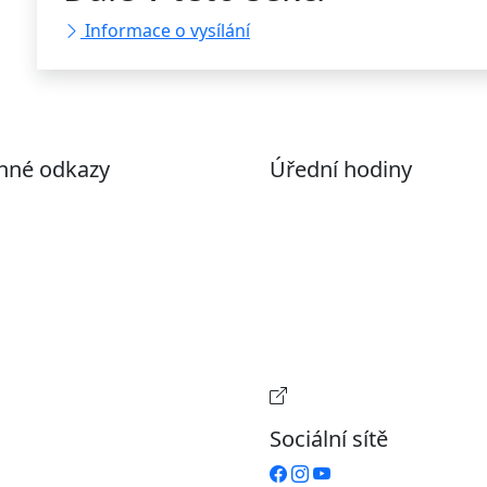
Informace o vysílání
nné odkazy
Úřední hodiny
ohlášení o přístupnosti
Pondělí
7:00 – 17:00
evřená data
Úterý
9:00 – 15:00
volené datové formáty
Středa
7:00 – 17:00
formace o zpracování
Čtvrtek
9:00 – 15:00
ích údajů (GDPR)
Pátek
Zavřeno
stavení souborů Cookies
Provozní doba pokladn
Sociální sítě