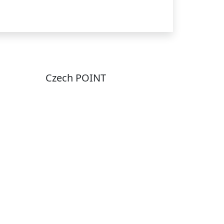
Czech POINT
Pondělí
7:00 – 12:00, 12:45 –
17:00
Úterý
9:00 – 12:00, 12:45 –
15:00
Středa
7:00 – 12:00, 12:45 –
17:00
Čtvrtek
9:00 – 12:00, 12:45 –
y
15:00
Pátek
7:00 - 12:00