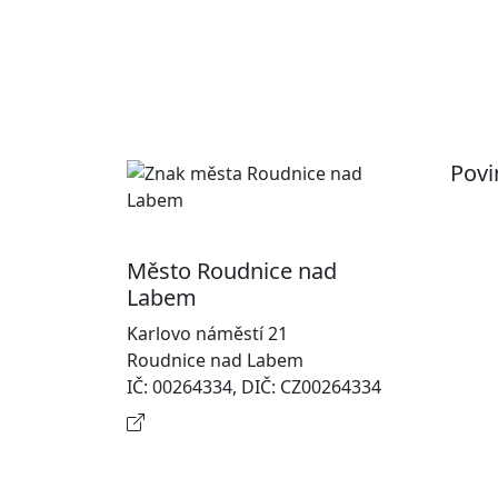
Povi
Pr
Ot
Město Roudnice nad
Po
Labem
In
Karlovo náměstí 21
osobn
Roudnice nad Labem
Na
IČ: 00264334, DIČ: CZ00264334
Kontaktní informace