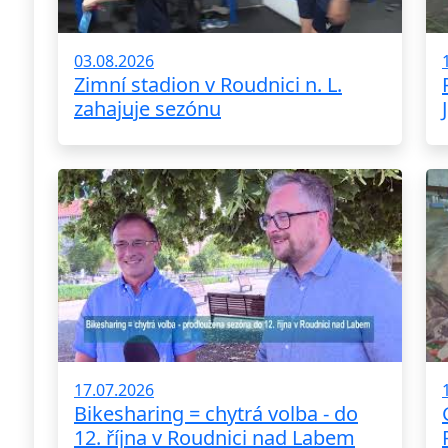
03.08.2026
Zimní stadion v Roudnici n. L.
zahajuje sezónu
17.07.2026
Bikesharing = chytrá volba - do
12. října v Roudnici nad Labem