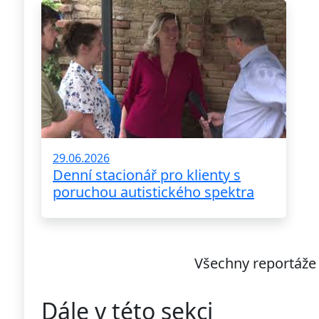
29.06.2026
Denní stacionář pro klienty s
poruchou autistického spektra
Všechny reportáže
Dále v této sekci