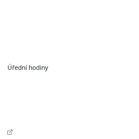
Otevřená data
Povolené datové formáty
Informace o zpracování osobních údajů (GDPR)
Nastavení souborů Cookies
Úřední hodiny
Pondělí
7:00 – 17:00
Úterý
9:00 – 15:00
Středa
7:00 – 17:00
Čtvrtek
9:00 – 15:00
Pátek
Zavřeno
Provozní doba pokladny