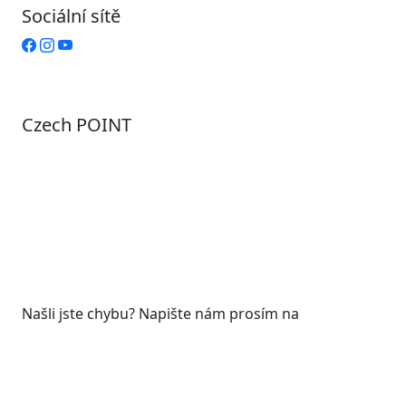
Sociální sítě
Czech POINT
Pondělí
7:00 – 12:00, 12:45 – 17:00
Úterý
9:00 – 12:00, 12:45 – 15:00
Středa
7:00 – 12:00, 12:45 – 17:00
Čtvrtek
9:00 – 12:00, 12:45 – 15:00
Pátek
7:00 - 12:00
Našli jste chybu? Napište nám prosím na
web@roudnicenl.cz