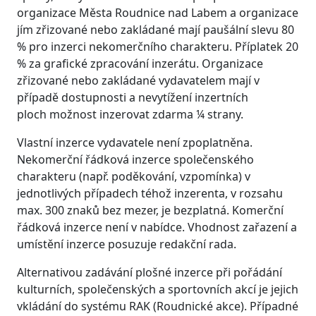
organizace Města Roudnice nad Labem a organizace
jím zřizované nebo zakládané mají paušální slevu 80
% pro inzerci nekomerčního charakteru. Příplatek 20
% za grafické zpracování inzerátu. Organizace
zřizované nebo zakládané vydavatelem mají v
případě dostupnosti a nevytížení inzertních
ploch možnost inzerovat zdarma ¼ strany.
Vlastní inzerce vydavatele není zpoplatněna.
Nekomerční řádková inzerce společenského
charakteru (např. poděkování, vzpomínka) v
jednotlivých případech téhož inzerenta, v rozsahu
max. 300 znaků bez mezer, je bezplatná. Komerční
řádková inzerce není v nabídce. Vhodnost zařazení a
umístění inzerce posuzuje redakční rada.
Alternativou zadávání plošné inzerce při pořádání
kulturních, společenských a sportovních akcí je jejich
vkládání do systému RAK (Roudnické akce). Případné