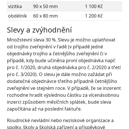
vizitka
90 x 50 mm
1 100 Kč
obdélník
60 x 80 mm
1 200 Kč
Slevy a zvýhodnění
Množstevní sleva 30 %. Slevu je možno uplatňovat
od trojího zveřejnění v řadě (v případě jedné
objednávky trojího a četnějšího zveřejnění či v
případě, kdy bude učiněna první objednávka např.
pro č. 1/2020, druhá objednávka pro č. 2/2020 a třetí
pro č. 3/2020). O slevu je dále možno zažádat při
dodatečné objednávce třetího případně četnějšího
zveřejnění ve stejném roce. V případě, že se inzerent
rozhodne hradit výslednou částku za vícenásobnou
inzerci způsobem měsíčních splátek, bude sleva
započítána až na poslední faktuře.
Roudnické nevládní nebo neziskové organizace a
spolky, školy a školská zařízení a příspěvkové