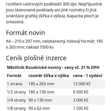
rozlišení rastrových podkladů 300 dpi. Nepřípustné
jsou skenované podklady ani jiné rozměry či jiná
orientace grafiky (šířka x výška). Kapacita ploch je
omezená.
Formát novin
A4 – 210 x 297 mm, celobarevný, tiskový formát: 185
x 263 mm; náklad 7500 ks
Ceník plošné inzerce
Měsíčník Roudnické noviny - ceny vč. 21 % DPH
Formát
rozměr šířka x výška
cena - 1 vydání
1 strana
185 x 263 mm
12 000 Kč
1/2 strany
185 x 130 mm
6 000 Kč
1/4 strany
90 x 130 mm
3 000 Kč
1/8 strany
90 x 62 mm
1 500 Kč