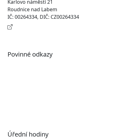
Karlovo náměstí 21
Roudnice nad Labem
IČ: 00264334, DIČ: CZ00264334
Kontaktní informace
Povinné odkazy
Prohlášení o přístupnosti
Otevřená data
Povolené datové formáty
Informace o zpracování osobních údajů (GDPR)
Nastavení souborů Cookies
Úřední hodiny