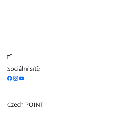
Pondělí
7:00 – 17:00
Úterý
9:00 – 15:00
Středa
7:00 – 17:00
Čtvrtek
9:00 – 15:00
Pátek
Zavřeno
Provozní doba pokladny
Sociální sítě
Czech POINT
Pondělí
7:00 – 12:00, 12:45 – 17:00
Úterý
9:00 – 12:00, 12:45 – 15:00