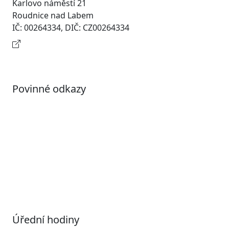
Karlovo náměstí 21
Roudnice nad Labem
IČ: 00264334, DIČ: CZ00264334
Kontaktní informace
Povinné odkazy
Prohlášení o přístupnosti
Otevřená data
Povolené datové formáty
Informace o zpracování osobních údajů (GDPR)
Nastavení souborů Cookies
Úřední hodiny