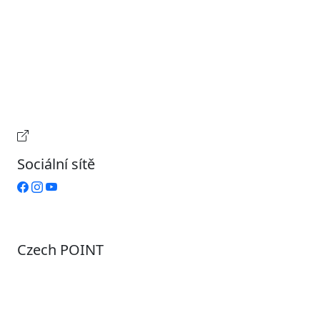
Pondělí
7:00 – 17:00
Úterý
9:00 – 15:00
Středa
7:00 – 17:00
Čtvrtek
9:00 – 15:00
Pátek
Zavřeno
Provozní doba pokladny
Sociální sítě
Czech POINT
Pondělí
7:00 – 12:00, 12:45 – 17:00
Úterý
9:00 – 12:00, 12:45 – 15:00