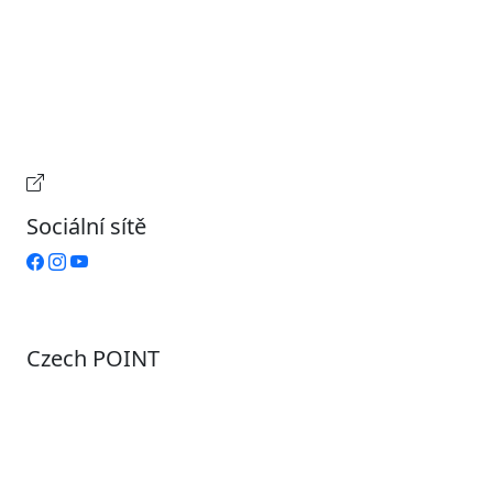
Úterý
9:00 – 15:00
Středa
7:00 – 17:00
Čtvrtek
9:00 – 15:00
Pátek
Zavřeno
Provozní doba pokladny
Sociální sítě
Czech POINT
Pondělí
7:00 – 12:00, 12:45 – 17:00
Úterý
9:00 – 12:00, 12:45 – 15:00
Středa
7:00 – 12:00, 12:45 – 17:00