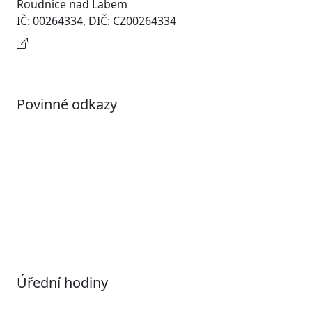
Roudnice nad Labem
IČ: 00264334, DIČ: CZ00264334
Kontaktní informace
Povinné odkazy
Prohlášení o přístupnosti
Otevřená data
Povolené datové formáty
Informace o zpracování osobních údajů (GDPR)
Nastavení souborů Cookies
Úřední hodiny
Pondělí
7:00 – 17:00