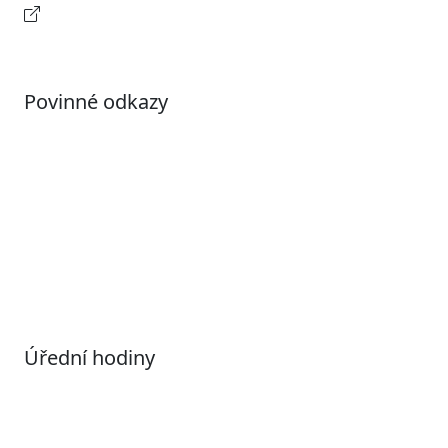
Kontaktní informace
Povinné odkazy
Prohlášení o přístupnosti
Otevřená data
Povolené datové formáty
Informace o zpracování osobních údajů (GDPR)
Nastavení souborů Cookies
Úřední hodiny
Pondělí
7:00 – 17:00
Úterý
9:00 – 15:00