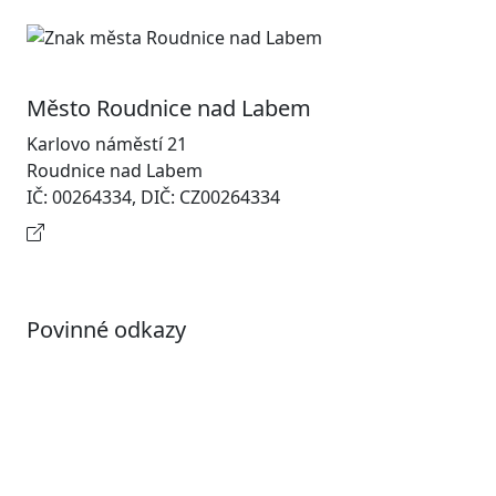
Město Roudnice nad Labem
Karlovo náměstí 21
Roudnice nad Labem
IČ: 00264334, DIČ: CZ00264334
Kontaktní informace
Povinné odkazy
Prohlášení o přístupnosti
Otevřená data
Povolené datové formáty
Informace o zpracování osobních údajů (GDPR)