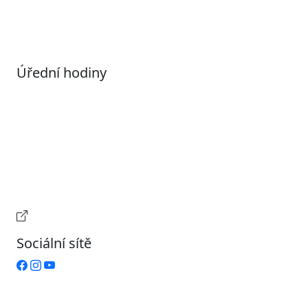
Nastavení souborů Cookies
Úřední hodiny
Pondělí
7:00 – 17:00
Úterý
9:00 – 15:00
Středa
7:00 – 17:00
Čtvrtek
9:00 – 15:00
Pátek
Zavřeno
Provozní doba pokladny
Sociální sítě