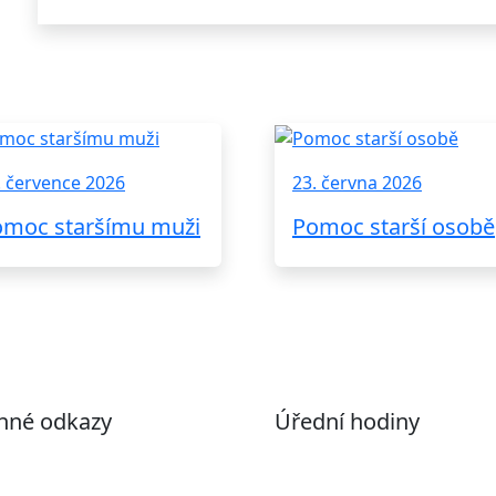
. července 2026
23. června 2026
omoc staršímu muži
Pomoc starší osobě
nné odkazy
Úřední hodiny
ohlášení o přístupnosti
Pondělí
7:00 – 17:00
evřená data