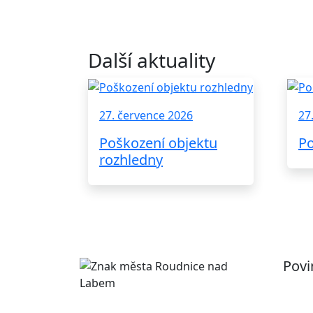
Další aktuality
27. července 2026
27
Poškození objektu
P
rozhledny
Povi
Pr
Ot