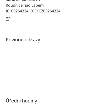
Roudnice nad Labem
IČ: 00264334, DIČ: CZ00264334
Kontaktní informace
Povinné odkazy
Prohlášení o přístupnosti
Otevřená data
Povolené datové formáty
Informace o zpracování osobních údajů (GDPR)
Nastavení souborů Cookies
Úřední hodiny