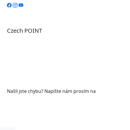
Czech POINT
Pondělí
7:00 – 12:00, 12:45 – 17:00
Úterý
9:00 – 12:00, 12:45 – 15:00
Středa
7:00 – 12:00, 12:45 – 17:00
Čtvrtek
9:00 – 12:00, 12:45 – 15:00
Pátek
7:00 - 12:00
Našli jste chybu? Napište nám prosím na
web@roudnicenl.cz