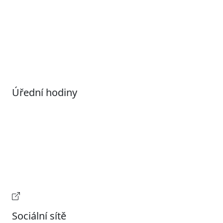
Povolené datové formáty
Informace o zpracování osobních údajů (GDPR)
Nastavení souborů Cookies
Úřední hodiny
Pondělí
7:00 – 17:00
Úterý
9:00 – 15:00
Středa
7:00 – 17:00
Čtvrtek
9:00 – 15:00
Pátek
Zavřeno
Provozní doba pokladny
Sociální sítě