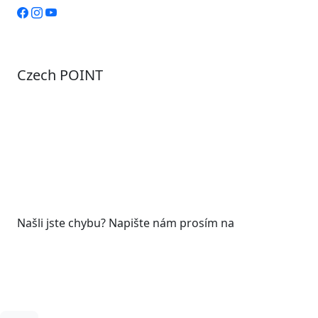
Czech POINT
Pondělí
7:00 – 12:00, 12:45 – 17:00
Úterý
9:00 – 12:00, 12:45 – 15:00
Středa
7:00 – 12:00, 12:45 – 17:00
Čtvrtek
9:00 – 12:00, 12:45 – 15:00
Pátek
7:00 - 12:00
Našli jste chybu? Napište nám prosím na
web@roudnicenl.cz