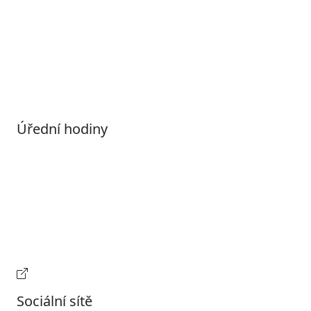
Povolené datové formáty
Informace o zpracování osobních údajů (GDPR)
Nastavení souborů Cookies
Úřední hodiny
Pondělí
7:00 – 17:00
Úterý
9:00 – 15:00
Středa
7:00 – 17:00
Čtvrtek
9:00 – 15:00
Pátek
Zavřeno
Provozní doba pokladny
Sociální sítě