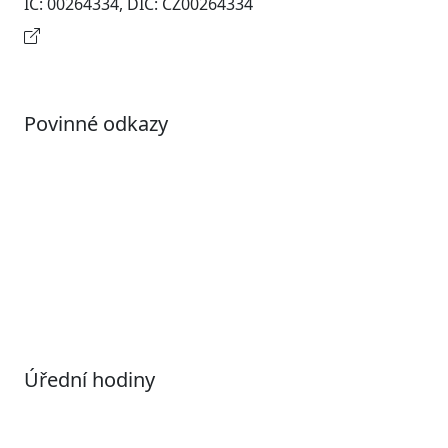
IČ: 00264334, DIČ: CZ00264334
Kontaktní informace
Povinné odkazy
Prohlášení o přístupnosti
Otevřená data
Povolené datové formáty
Informace o zpracování osobních údajů (GDPR)
Nastavení souborů Cookies
Úřední hodiny
Pondělí
7:00 – 17:00