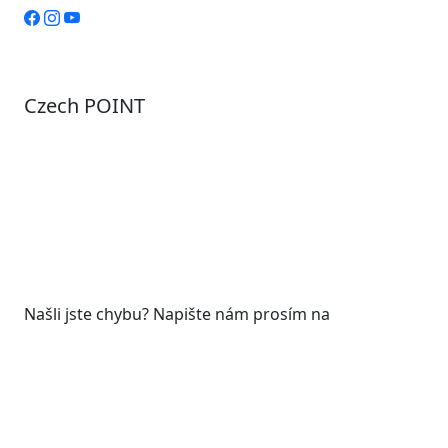
Czech POINT
Pondělí
7:00 – 12:00, 12:45 – 17:00
Úterý
9:00 – 12:00, 12:45 – 15:00
Středa
7:00 – 12:00, 12:45 – 17:00
Čtvrtek
9:00 – 12:00, 12:45 – 15:00
Pátek
7:00 - 12:00
Našli jste chybu? Napište nám prosím na
web@roudnicenl.cz