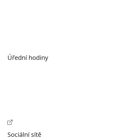
Povolené datové formáty
Informace o zpracování osobních údajů (GDPR)
Nastavení souborů Cookies
Úřední hodiny
Pondělí
7:00 – 17:00
Úterý
9:00 – 15:00
Středa
7:00 – 17:00
Čtvrtek
9:00 – 15:00
Pátek
Zavřeno
Provozní doba pokladny
Sociální sítě