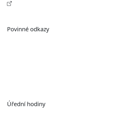
Kontaktní informace
Povinné odkazy
Prohlášení o přístupnosti
Otevřená data
Povolené datové formáty
Informace o zpracování osobních údajů (GDPR)
Nastavení souborů Cookies
Úřední hodiny
Pondělí
7:00 – 17:00
Úterý
9:00 – 15:00