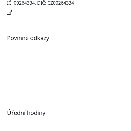
IČ: 00264334, DIČ: CZ00264334
Kontaktní informace
Povinné odkazy
Prohlášení o přístupnosti
Otevřená data
Povolené datové formáty
Informace o zpracování osobních údajů (GDPR)
Nastavení souborů Cookies
Úřední hodiny
Pondělí
7:00 – 17:00