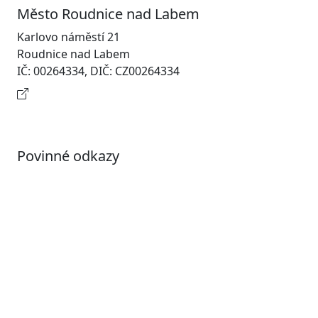
Město Roudnice nad Labem
Karlovo náměstí 21
Roudnice nad Labem
IČ: 00264334, DIČ: CZ00264334
Kontaktní informace
Povinné odkazy
Prohlášení o přístupnosti
Otevřená data
Povolené datové formáty
Informace o zpracování osobních údajů (GDPR)
Nastavení souborů Cookies