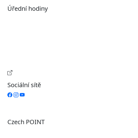
Úřední hodiny
Pondělí
7:00 – 17:00
Úterý
9:00 – 15:00
Středa
7:00 – 17:00
Čtvrtek
9:00 – 15:00
Pátek
Zavřeno
Provozní doba pokladny
Sociální sítě
Czech POINT
Pondělí
7:00 – 12:00, 12:45 – 17:00