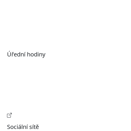
Povolené datové formáty
Informace o zpracování osobních údajů (GDPR)
Nastavení souborů Cookies
Úřední hodiny
Pondělí
7:00 – 17:00
Úterý
9:00 – 15:00
Středa
7:00 – 17:00
Čtvrtek
9:00 – 15:00
Pátek
Zavřeno
Provozní doba pokladny
Sociální sítě