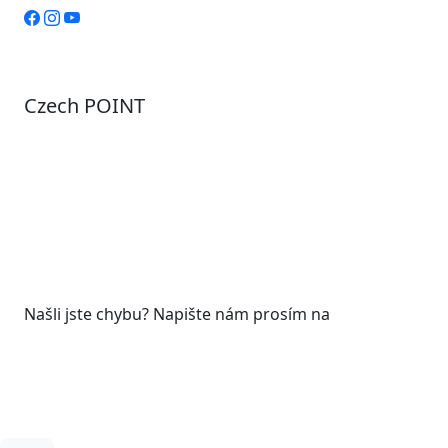
Czech POINT
Pondělí
7:00 – 12:00, 12:45 – 17:00
Úterý
9:00 – 12:00, 12:45 – 15:00
Středa
7:00 – 12:00, 12:45 – 17:00
Čtvrtek
9:00 – 12:00, 12:45 – 15:00
Pátek
7:00 - 12:00
Našli jste chybu? Napište nám prosím na
web@roudnicenl.cz