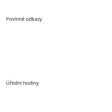
Povinné odkazy
Prohlášení o přístupnosti
Otevřená data
Povolené datové formáty
Informace o zpracování osobních údajů (GDPR)
Nastavení souborů Cookies
Úřední hodiny
Pondělí
7:00 – 17:00
Úterý
9:00 – 15:00
Středa
7:00 – 17:00