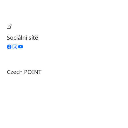
Čtvrtek
9:00 – 15:00
Pátek
Zavřeno
Provozní doba pokladny
Sociální sítě
Czech POINT
Pondělí
7:00 – 12:00, 12:45 – 17:00
Úterý
9:00 – 12:00, 12:45 – 15:00
Středa
7:00 – 12:00, 12:45 – 17:00
Čtvrtek
9:00 – 12:00, 12:45 – 15:00
Pátek
7:00 - 12:00