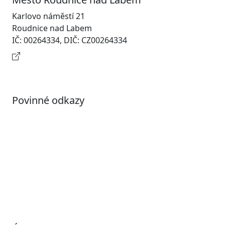
Karlovo náměstí 21
Roudnice nad Labem
IČ: 00264334, DIČ: CZ00264334
Kontaktní informace
Povinné odkazy
Prohlášení o přístupnosti
Otevřená data
Povolené datové formáty
Informace o zpracování osobních údajů (GDPR)
Nastavení souborů Cookies