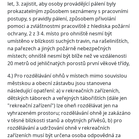
let, 3. zajistit, aby osoby provádějící pálení byly
prokazatelným způsobem seznámeny s pracovními
postupy, s pravidly pálení, způsobem přivolání
pomoci a zvláštnostmi pracoviště z hlediska požární
ochrany, 2 z 3 4. místo pro ohniště nesmí být
umístěno v blízkosti suchých travin, na rašeliništích,
na pařezech a jiných požárně nebezpečných
místech; ohniště nesmí být blíže než ve vzdálenosti
20 metrů od jehličnatých porostů první věkové třídy,
4.) Pro rozdělávání ohňů v místech mimo souvislou
městskou a obecní zástavbu jsou stanovena
následující opatření: a) v rekreačních zařízeních,
dětských táborech a veřejných tábořištích (dále jen
"rekreační zařízení") lze oheň rozdělávat jen na
vyhrazeném prostoru; rozdělávání ohně je zakázáno
v těsné blízkosti stanů a obytných přívěsů, b) pro
rozdělávání a udržování ohně v rekreačních
zařízeních musí být určena osoba odpovědná za