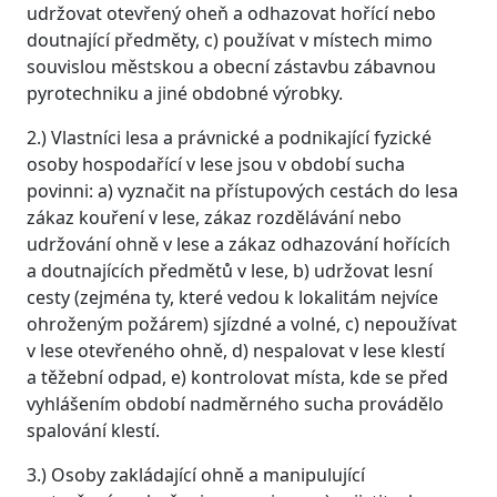
udržovat otevřený oheň a odhazovat hořící nebo
doutnající předměty, c) používat v místech mimo
souvislou městskou a obecní zástavbu zábavnou
pyrotechniku a jiné obdobné výrobky.
2.) Vlastníci lesa a právnické a podnikající fyzické
osoby hospodařící v lese jsou v období sucha
povinni: a) vyznačit na přístupových cestách do lesa
zákaz kouření v lese, zákaz rozdělávání nebo
udržování ohně v lese a zákaz odhazování hořících
a doutnajících předmětů v lese, b) udržovat lesní
cesty (zejména ty, které vedou k lokalitám nejvíce
ohroženým požárem) sjízdné a volné, c) nepoužívat
v lese otevřeného ohně, d) nespalovat v lese klestí
a těžební odpad, e) kontrolovat místa, kde se před
vyhlášením období nadměrného sucha provádělo
spalování klestí.
3.) Osoby zakládající ohně a manipulující