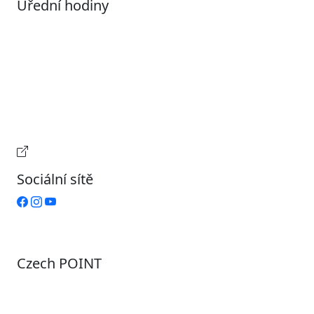
Úřední hodiny
Pondělí
7:00 – 17:00
Úterý
9:00 – 15:00
Středa
7:00 – 17:00
Čtvrtek
9:00 – 15:00
Pátek
Zavřeno
Provozní doba pokladny
Sociální sítě
Czech POINT
Pondělí
7:00 – 12:00, 12:45 – 17:00
Úterý
9:00 – 12:00, 12:45 – 15:00