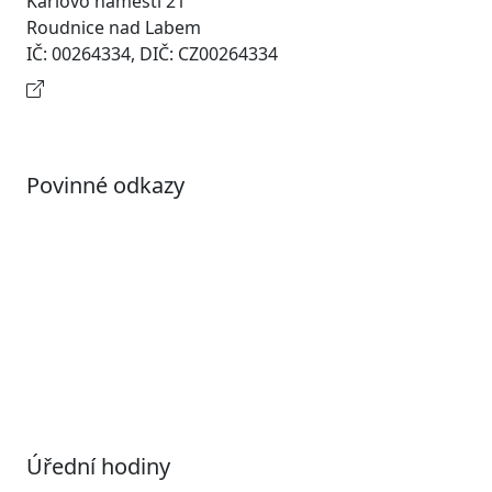
Karlovo náměstí 21
Roudnice nad Labem
IČ: 00264334, DIČ: CZ00264334
Kontaktní informace
Povinné odkazy
Prohlášení o přístupnosti
Otevřená data
Povolené datové formáty
Informace o zpracování osobních údajů (GDPR)
Nastavení souborů Cookies
Úřední hodiny