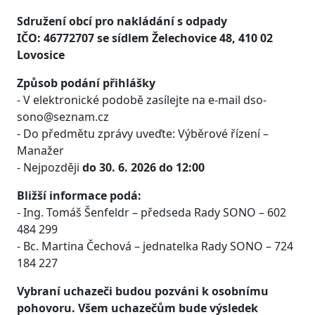
Sdružení obcí pro nakládání s odpady
IČO: 46772707 se sídlem Želechovice 48, 410 02
Lovosice
Způsob podání přihlášky
- V elektronické podobě zasílejte na e-mail dso-
sono@seznam.cz
- Do předmětu zprávy uveďte: Výběrové řízení –
Manažer
- Nejpozději
do 30. 6. 2026 do 12:00
Bližší informace podá:
- Ing. Tomáš Šenfeldr – předseda Rady SONO – 602
484 299
- Bc. Martina Čechová – jednatelka Rady SONO – 724
184 227
Vybraní uchazeči budou pozváni k osobnímu
pohovoru. Všem uchazečům bude výsledek