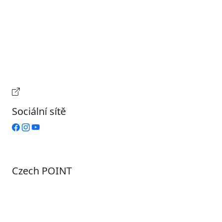
Pondělí
7:00 – 17:00
Úterý
9:00 – 15:00
Středa
7:00 – 17:00
Čtvrtek
9:00 – 15:00
Pátek
Zavřeno
Provozní doba pokladny
Sociální sítě
Czech POINT
Pondělí
7:00 – 12:00, 12:45 – 17:00
Úterý
9:00 – 12:00, 12:45 – 15:00
Středa
7:00 – 12:00, 12:45 – 17:00