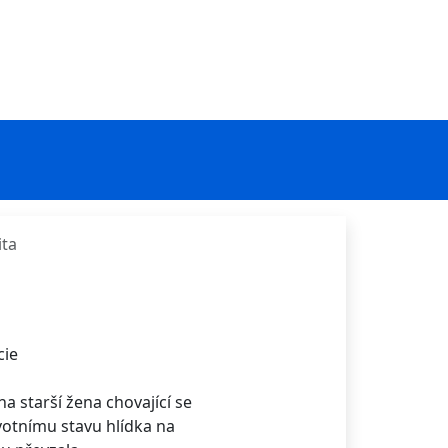
ita
cie
ěna starší žena chovající se
otnímu stavu hlídka na