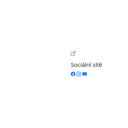
ohlášení o přístupnosti
Pondělí
7:00 – 17:00
evřená data
Úterý
9:00 – 15:00
volené datové formáty
Středa
7:00 – 17:00
formace o zpracování
Čtvrtek
9:00 – 15:00
ích údajů (GDPR)
Pátek
Zavřeno
stavení souborů Cookies
Provozní doba pokladn
Sociální sítě