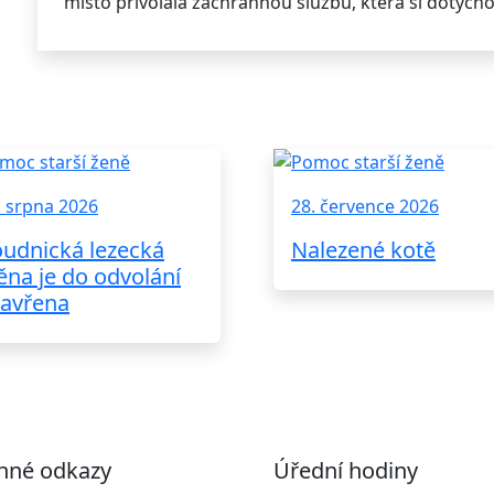
místo přivolala záchrannou službu, která si dotyčn
. srpna 2026
28. července 2026
udnická lezecká
Nalezené kotě
ěna je do odvolání
avřena
nné odkazy
Úřední hodiny