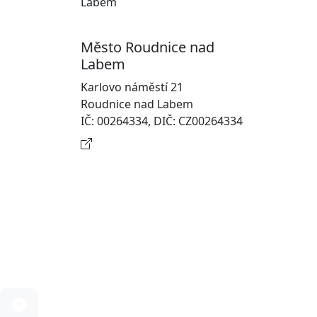
Pr
Ot
Město Roudnice nad
Po
Labem
In
Karlovo náměstí 21
osobn
Roudnice nad Labem
Na
IČ: 00264334, DIČ: CZ00264334
Kontaktní informace