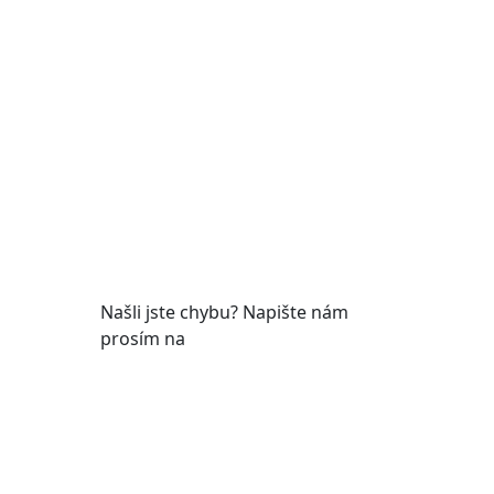
Pondělí
7:00 – 12:00, 12:45 –
17:00
Úterý
9:00 – 12:00, 12:45 –
15:00
Středa
7:00 – 12:00, 12:45 –
17:00
Čtvrtek
9:00 – 12:00, 12:45 –
y
15:00
Pátek
7:00 - 12:00
Našli jste chybu? Napište nám
prosím na
web@roudnicenl.cz