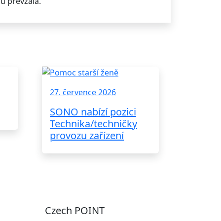
ou převzala.
27. července 2026
SONO nabízí pozici
Technika/techničky
provozu zařízení
Czech POINT