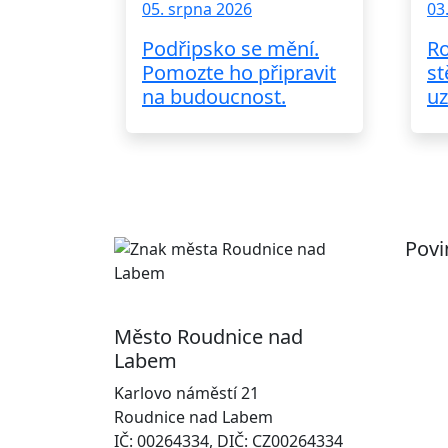
05. srpna 2026
03
Podřipsko se mění.
Ro
Pomozte ho připravit
st
na budoucnost.
uz
Povi
Pr
Ot
Město Roudnice nad
Po
Labem
In
Karlovo náměstí 21
osobn
Roudnice nad Labem
Na
IČ: 00264334, DIČ: CZ00264334