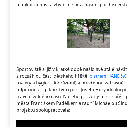
o ohleduplnost a zbytečné nezanášení plochy čerst
Sportoviště si již v krátké době našlo své stálé návš
s rozsáhlou částí dětského hřiště,
bistrem HAND&
toalety a hygienické zázemí) a otevřenou zatravněn
odpočinek či piknik tvoří park Josefa Hory ideální p
trávení volného času. Na jeho provoz jsme se přišli
města Františkem Padělkem a radní Michaelou Šind
projektu spolupracovala: