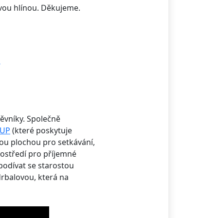
vou hlínou. Děkujeme.
těvníky. Společně
CUP
(které poskytuje
ou plochou pro setkávání,
rostředí pro příjemné
 podívat se starostou
rbalovou, která na