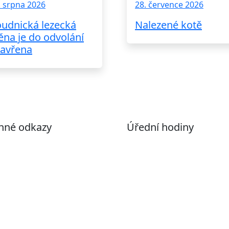
. srpna 2026
28. července 2026
udnická lezecká
Nalezené kotě
ěna je do odvolání
avřena
nné odkazy
Úřední hodiny
ohlášení o přístupnosti
Pondělí
7:00 – 17:00
evřená data
Úterý
9:00 – 15:00
volené datové formáty
Středa
7:00 – 17:00
formace o zpracování
Čtvrtek
9:00 – 15:00
ích údajů (GDPR)
Pátek
Zavřeno
stavení souborů Cookies