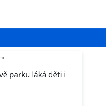
ita
vě parku láká děti i