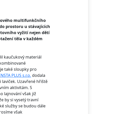
 nového multifunkčního
 do prostoru u stávajících
ovního vyžití nejen dětí
otažení těla v každém
dil kaučukový materiál
 kombinované
je také sloupky pro
NSTA PLUS s.r.o.
dodala
 laviček. Uzavřené hřiště
vním aktivitám. S
 lajnování však již
e by si vysetý travní
ské služby se budou dále
 Prosíme však