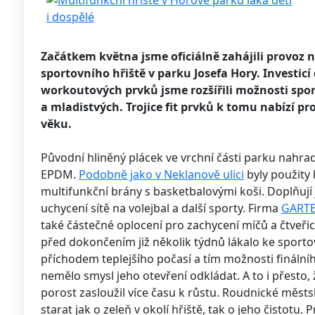
Začátkem května jsme oficiálně zahájili provoz
sportovního hřiště v parku Josefa Hory. Investicí
workoutových prvků jsme rozšířili možnosti sport
a mladistvých. Trojice fit prvků k tomu nabízí pr
věku.
Původní hliněný plácek ve vrchní části parku nahra
EPDM.
Podobně jako v Neklanově ulici
byly použity
multifunkční brány s basketbalovými koši. Doplňují 
uchycení sítě na volejbal a další sporty. Firma
GARTE
také částečné oplocení pro zachycení míčů a čtveřici
před dokončením již několik týdnů lákalo ke sporto
příchodem teplejšího počasí a tím možnosti finálního
nemělo smysl jeho otevření odkládat. A to i přesto, ž
porost zasloužil více času k růstu. Roudnické měst
starat jak o zeleň v okolí hřiště, tak o jeho čistotu.