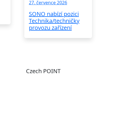
27. července 2026
SONO nabízí pozici
Technika/techničky
provozu zařízení
Czech POINT
Pondělí
7:00 – 12:00, 12:45 –
17:00
Úterý
9:00 – 12:00, 12:45 –
15:00
Středa
7:00 – 12:00, 12:45 –
17:00