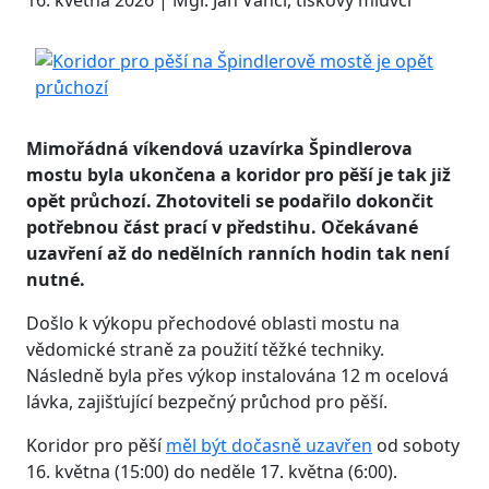
16. května 2026 | Mgr. Jan Vancl, tiskový mluvčí
Mimořádná víkendová uzavírka Špindlerova
mostu byla ukončena a koridor pro pěší je tak již
opět průchozí. Zhotoviteli se podařilo dokončit
potřebnou část prací v předstihu. Očekávané
uzavření až do nedělních ranních hodin tak není
nutné.
Došlo k výkopu přechodové oblasti mostu na
vědomické straně za použití těžké techniky.
Následně byla přes výkop instalována 12 m ocelová
lávka, zajišťující bezpečný průchod pro pěší.
Koridor pro pěší
měl být dočasně uzavřen
od soboty
16. května (15:00) do neděle 17. května (6:00).