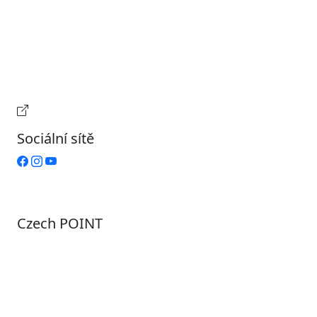
Úterý
9:00 – 15:00
Středa
7:00 – 17:00
Čtvrtek
9:00 – 15:00
Pátek
Zavřeno
Provozní doba pokladny
Sociální sítě
Czech POINT
Pondělí
7:00 – 12:00, 12:45 – 17:00
Úterý
9:00 – 12:00, 12:45 – 15:00
Středa
7:00 – 12:00, 12:45 – 17:00