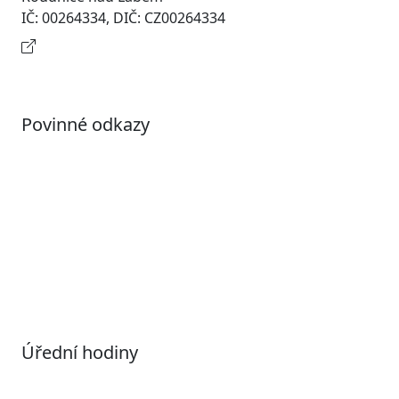
IČ: 00264334, DIČ: CZ00264334
Kontaktní informace
Povinné odkazy
Prohlášení o přístupnosti
Otevřená data
Povolené datové formáty
Informace o zpracování osobních údajů (GDPR)
Nastavení souborů Cookies
Úřední hodiny
Pondělí
7:00 – 17:00