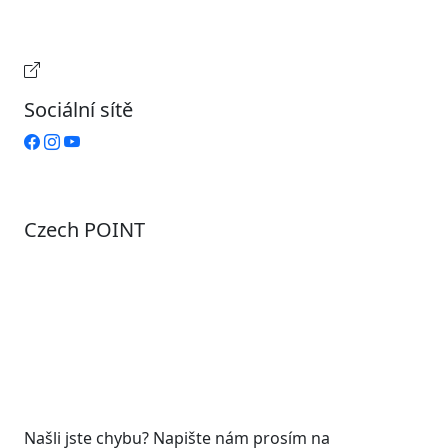
Pátek
Zavřeno
Provozní doba pokladny
Sociální sítě
Czech POINT
Pondělí
7:00 – 12:00, 12:45 – 17:00
Úterý
9:00 – 12:00, 12:45 – 15:00
Středa
7:00 – 12:00, 12:45 – 17:00
Čtvrtek
9:00 – 12:00, 12:45 – 15:00
Pátek
7:00 - 12:00
Našli jste chybu? Napište nám prosím na