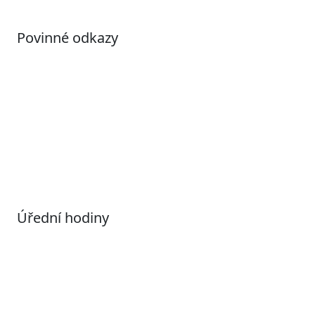
Povinné odkazy
Prohlášení o přístupnosti
Otevřená data
Povolené datové formáty
Informace o zpracování osobních údajů (GDPR)
Nastavení souborů Cookies
Úřední hodiny
Pondělí
7:00 – 17:00
Úterý
9:00 – 15:00
Středa
7:00 – 17:00
Čtvrtek
9:00 – 15:00