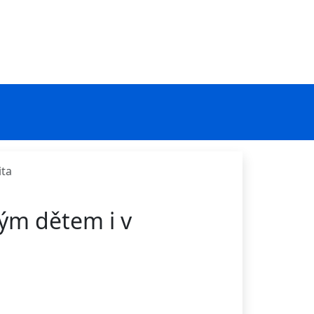
ita
ým dětem i v