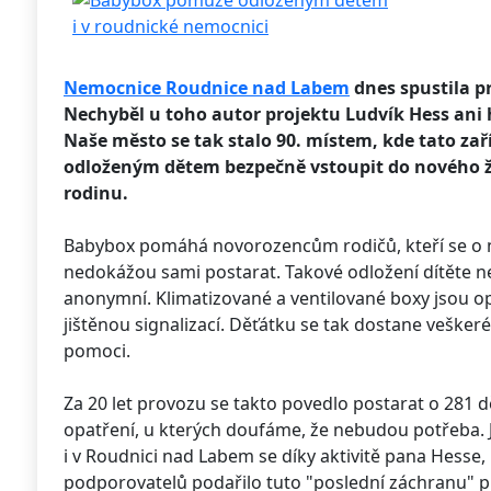
Nemocnice Roudnice nad Labem
dnes spustila p
Nechyběl u toho autor projektu Ludvík Hess ani 
Naše město se tak stalo 90. místem, kde tato z
odloženým dětem bezpečně vstoupit do nového ži
rodinu.
Babybox pomáhá novorozencům rodičů, kteří se o ně
nedokážou sami postarat. Takové odložení dítěte nen
anonymní. Klimatizované a ventilované boxy jsou
jištěnou signalizací. Děťátku se tak dostane veškeré
pomoci.
Za 20 let provozu se takto povedlo postarat o 281 d
opatření, u kterých doufáme, že nebudou potřeba. J
i v Roudnici nad Labem se díky aktivitě pana Hesse
podporovatelů podařilo tuto "poslední záchranu" 