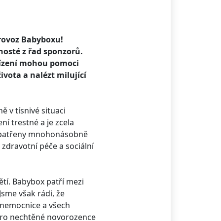
rovoz Babyboxu!
hosté z řad sponzorů.
ařízení mohou pomoci
vota a nalézt milující
 v tísnivé situaci
í trestné a je zcela
 opatřeny mnohonásobně
 zdravotní péče a sociální
ětí. Babybox patří mezi
sme však rádi, že
, nemocnice a všech
pro nechtěné novorozence