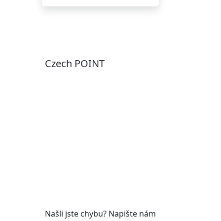
Czech POINT
Pondělí
7:00 – 12:00, 12:45 –
17:00
Úterý
9:00 – 12:00, 12:45 –
15:00
Středa
7:00 – 12:00, 12:45 –
17:00
Čtvrtek
9:00 – 12:00, 12:45 –
y
15:00
Pátek
7:00 - 12:00
Našli jste chybu? Napište nám