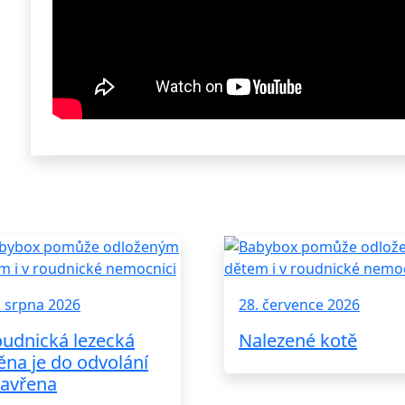
. srpna 2026
28. července 2026
udnická lezecká
Nalezené kotě
ěna je do odvolání
avřena