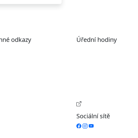
nné odkazy
Úřední hodiny
ohlášení o přístupnosti
Pondělí
7:00 – 17:00
evřená data
Úterý
9:00 – 15:00
volené datové formáty
Středa
7:00 – 17:00
formace o zpracování
Čtvrtek
9:00 – 15:00
ích údajů (GDPR)
Pátek
Zavřeno
stavení souborů Cookies
Provozní doba pokladn
Sociální sítě