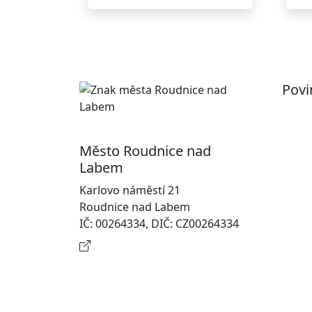
Povi
Pr
Ot
Město Roudnice nad
Po
Labem
In
Karlovo náměstí 21
osobn
Roudnice nad Labem
Na
IČ: 00264334, DIČ: CZ00264334
Kontaktní informace