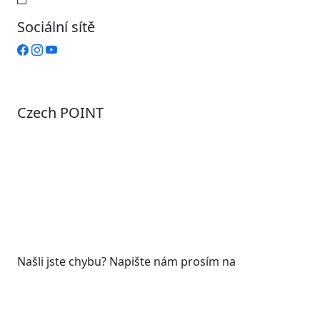
Sociální sítě
Czech POINT
Pondělí
7:00 – 12:00, 12:45 – 17:00
Úterý
9:00 – 12:00, 12:45 – 15:00
Středa
7:00 – 12:00, 12:45 – 17:00
Čtvrtek
9:00 – 12:00, 12:45 – 15:00
Pátek
7:00 - 12:00
Našli jste chybu? Napište nám prosím na
web@roudnicenl.cz