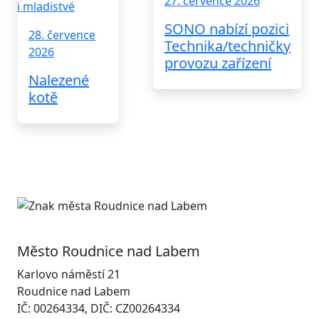
27. července 2026
SONO nabízí pozici
28. července
Technika/techničky
2026
provozu zařízení
Nalezené
kotě
Město Roudnice nad Labem
Karlovo náměstí 21
Roudnice nad Labem
IČ: 00264334, DIČ: CZ00264334