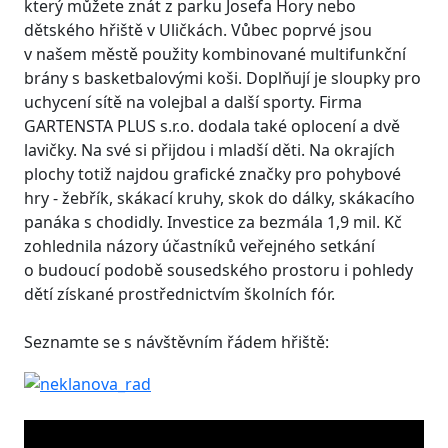
který můžete znát z parku Josefa Hory nebo
dětského hřiště v Uličkách. Vůbec poprvé jsou
v našem městě použity kombinované multifunkční
brány s basketbalovými koši. Doplňují je sloupky pro
uchycení sítě na volejbal a další sporty. Firma
GARTENSTA PLUS s.r.o. dodala také oplocení a dvě
lavičky. Na své si přijdou i mladší děti. Na okrajích
plochy totiž najdou grafické značky pro pohybové
hry - žebřík, skákací kruhy, skok do dálky, skákacího
panáka s chodidly. Investice za bezmála 1,9 mil. Kč
zohlednila názory účastníků veřejného setkání
o budoucí podobě sousedského prostoru i pohledy
dětí získané prostřednictvím školních fór.
Seznamte se s návštěvním řádem hřiště: