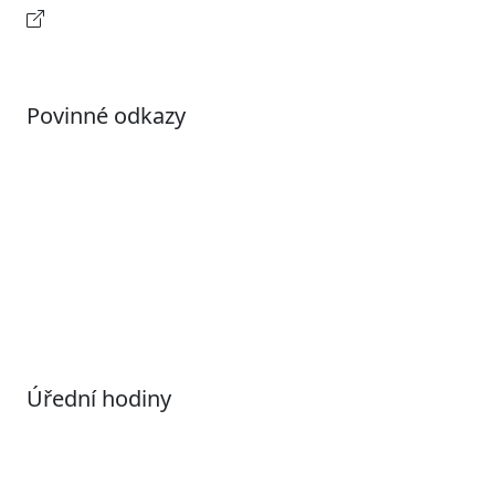
Kontaktní informace
Povinné odkazy
Prohlášení o přístupnosti
Otevřená data
Povolené datové formáty
Informace o zpracování osobních údajů (GDPR)
Nastavení souborů Cookies
Úřední hodiny
Pondělí
7:00 – 17:00
Úterý
9:00 – 15:00