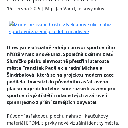
16. června 2025 | Mgr. Jan Vancl, tiskový mluvčí
Dnes jsme oficiálně zahájili provoz sportovního
hřiště v Neklanově ulici. Společně s dětmi z MŠ
Sluníčko pásku slavnostně přestřihl starosta
města František Padělek a radní Michaela
Šindrbalová, která se na projektu modernizace
podílela. Investicí do původního asfaltového
plácku naproti kotelně jsme rozšířili zázemí pro
sportovní vyžití dětí i mladistvých a zároveň
splnili jedno z přání tamějších obyvatel.
Původní asfaltovou plochu nahradil kaučukový
materiál
EPDM, s prvky nové vizuální identity města,