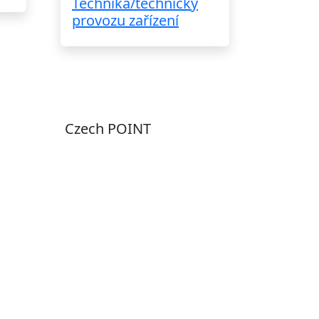
Technika/techničky
provozu zařízení
Czech POINT
Pondělí
7:00 – 12:00, 12:45 –
17:00
Úterý
9:00 – 12:00, 12:45 –
15:00
Středa
7:00 – 12:00, 12:45 –
17:00
Čtvrtek
9:00 – 12:00, 12:45 –
y
15:00
Pátek
7:00 - 12:00