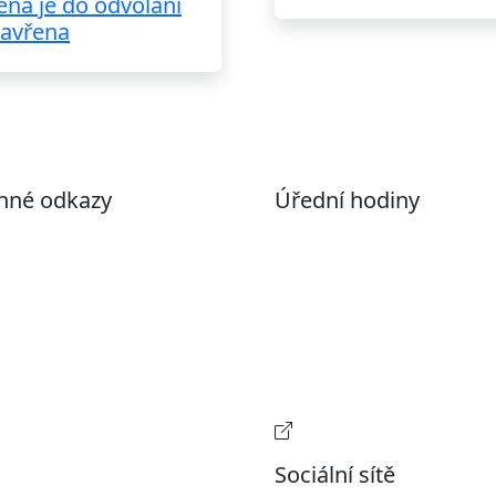
ěna je do odvolání
avřena
nné odkazy
Úřední hodiny
ohlášení o přístupnosti
Pondělí
7:00 – 17:00
evřená data
Úterý
9:00 – 15:00
volené datové formáty
Středa
7:00 – 17:00
formace o zpracování
Čtvrtek
9:00 – 15:00
ích údajů (GDPR)
Pátek
Zavřeno
stavení souborů Cookies
Provozní doba pokladn
Sociální sítě