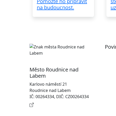
Pomozte ho připravit
st
na budoucnost.
uz
Povi
Pr
Ot
Město Roudnice nad
Po
Labem
In
Karlovo náměstí 21
osobn
Roudnice nad Labem
Na
IČ: 00264334, DIČ: CZ00264334
Kontaktní informace