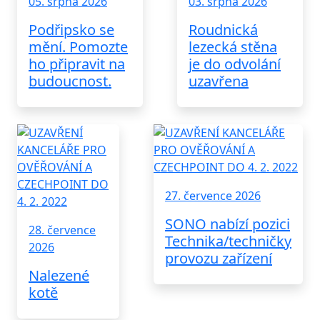
05. srpna 2026
03. srpna 2026
Podřipsko se
Roudnická
mění. Pomozte
lezecká stěna
ho připravit na
je do odvolání
budoucnost.
uzavřena
27. července 2026
SONO nabízí pozici
28. července
Technika/techničky
2026
provozu zařízení
Nalezené
kotě