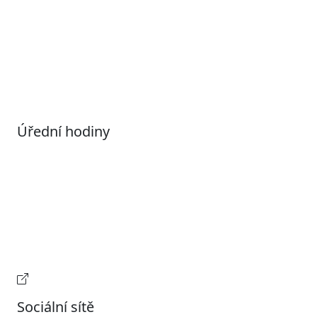
Povolené datové formáty
Informace o zpracování osobních údajů (GDPR)
Nastavení souborů Cookies
Úřední hodiny
Pondělí
7:00 – 17:00
Úterý
9:00 – 15:00
Středa
7:00 – 17:00
Čtvrtek
9:00 – 15:00
Pátek
Zavřeno
Provozní doba pokladny
Sociální sítě