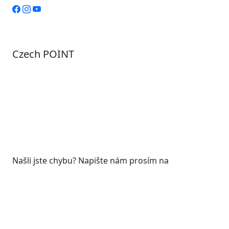
Czech POINT
Pondělí
7:00 – 12:00, 12:45 – 17:00
Úterý
9:00 – 12:00, 12:45 – 15:00
Středa
7:00 – 12:00, 12:45 – 17:00
Čtvrtek
9:00 – 12:00, 12:45 – 15:00
Pátek
7:00 - 12:00
Našli jste chybu? Napište nám prosím na
web@roudnicenl.cz