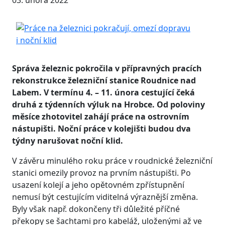
03. února 2022
Správa železnic pokročila v přípravných pracích
rekonstrukce železniční stanice Roudnice nad
Labem. V termínu 4. – 11. února cestující čeká
druhá z týdenních výluk na Hrobce. Od poloviny
měsíce zhotovitel zahájí práce na ostrovním
nástupišti. Noční práce v kolejišti budou dva
týdny narušovat noční klid.
V závěru minulého roku práce v roudnické železniční
stanici omezily provoz na prvním nástupišti. Po
usazení kolejí a jeho opětovném zpřístupnění
nemusí být cestujícím viditelná výraznější změna.
Byly však např. dokončeny tři důležité příčné
překopy se šachtami pro kabeláž, uloženými až ve