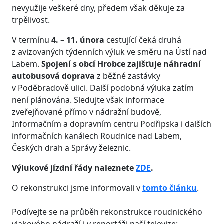
nevyužije veškeré dny, předem však děkuje za
trpělivost.
V termínu
4. – 11. února
cestující čeká druhá
z avizovaných týdenních výluk ve směru na Ústí nad
Labem.
Spojení s obcí Hrobce zajišťuje náhradní
autobusová doprava
z běžné zastávky
v Poděbradově ulici. Další podobná výluka zatím
není plánována. Sledujte však informace
zveřejňované přímo v nádražní budově,
Informačním a dopravním centru Podřipska i dalších
informačních kanálech Roudnice nad Labem,
Českých drah a Správy železnic.
Výlukové jízdní řády naleznete
ZDE
.
O rekonstrukci jsme informovali v
tomto článku
.
Podívejte se na průběh rekonstrukce roudnického