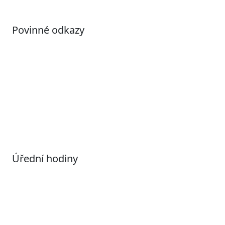
Povinné odkazy
Prohlášení o přístupnosti
Otevřená data
Povolené datové formáty
Informace o zpracování osobních údajů (GDPR)
Nastavení souborů Cookies
Úřední hodiny
Pondělí
7:00 – 17:00
Úterý
9:00 – 15:00
Středa
7:00 – 17:00