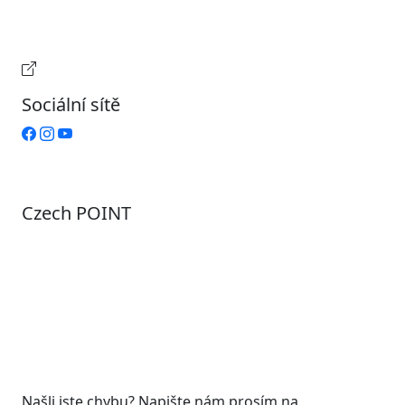
Čtvrtek
9:00 – 15:00
Pátek
Zavřeno
Provozní doba pokladny
Sociální sítě
Czech POINT
Pondělí
7:00 – 12:00, 12:45 – 17:00
Úterý
9:00 – 12:00, 12:45 – 15:00
Středa
7:00 – 12:00, 12:45 – 17:00
Čtvrtek
9:00 – 12:00, 12:45 – 15:00
Pátek
7:00 - 12:00
Našli jste chybu? Napište nám prosím na