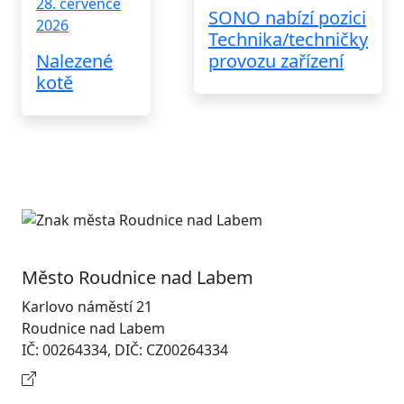
28. července
SONO nabízí pozici
2026
Technika/techničky
Nalezené
provozu zařízení
kotě
Město Roudnice nad Labem
Karlovo náměstí 21
Roudnice nad Labem
IČ: 00264334, DIČ: CZ00264334
Kontaktní informace