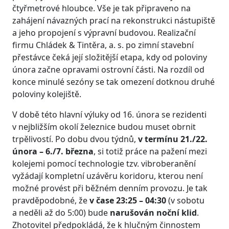
čtyřmetrové hloubce. Vše je tak připraveno na
zahájení návazných prací na rekonstrukci nástupiště
a jeho propojení s výpravní budovou. Realizační
firmu Chládek & Tintěra, a. s. po zimní stavební
přestávce čeká její složitější etapa, kdy od poloviny
února začne opravami ostrovní části. Na rozdíl od
konce minulé sezóny se tak omezení dotknou druhé
poloviny kolejiště.
V době této hlavní výluky od 16. února se rezidenti
v nejbližším okolí železnice budou muset obrnit
trpělivostí. Po dobu dvou týdnů,
v termínu 21./22.
února – 6./7. března
, si totiž práce na pažení mezi
kolejemi pomocí technologie tzv. vibroberanění
vyžádají kompletní uzávěru koridoru, kterou není
možné provést při běžném denním provozu. Je tak
pravděpodobné, že
v čase 23:25 – 04:30
(v sobotu
a neděli až do 5:00) bude
narušován noční klid
.
Zhotovitel předpokládá, že k hlučným činnostem