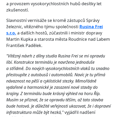
a provozem vysokorychlostních hubů desítky let
zkušeností.
Slavnostní vernisáže se kromě zástupců Správy
železnic, vítězného týmu společnosti
Rusina Frei
s.r.o.
a dalších hostů, zúčastnili i ministr dopravy
Martin Kupka a starosta města Roudnice nad Labem
František Padělek.
"Vítězný návrh z dílny studia Rusina Frei se mi opravdu
líbí. Konstrukce terminálu je navržena jednoduše
a střídmě. Do nových vysokorychlostních vlaků tu snadno
přestoupíte z autobusů i automobilů. Navíc je tu přímá
návaznost na pěší a cyklistické stezky. Mimořádně
vydařené a harmonické je zasazení nové stavby do
krajiny. Z terminálu bude krásný výhled na horu Říp.
Musím se přiznat, že se opravdu těším, až tato stavba
bude hotová. Je důležité veřejnosti ukazovat, že i dopravní
infrastruktura může být hezká,"
vyjádřil nadšení