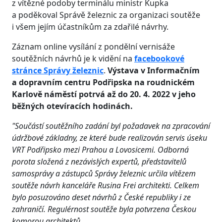
z vítězné podoby terminálu ministr Kupka
a poděkoval Správě železnic za organizaci soutěže
i všem jejím účastníkům za zdařilé návrhy.
Záznam online vysílání z pondělní vernisáže
soutěžních návrhů je k vidění na
facebookové
stránce Správy železnic
.
Výstava v Informačním
a dopravním centru Podřipska na roudnickém
Karlově náměstí potrvá až do 20. 4. 2022 v jeho
běžných otevíracích hodinách.
"Součástí soutěžního zadání byl požadavek na zpracování
údržbové základny, ze které bude realizován servis úseku
VRT Podřipsko mezi Prahou a Lovosicemi. Odborná
porota složená z nezávislých expertů, představitelů
samosprávy a zástupců Správy železnic určila vítězem
soutěže návrh kanceláře Rusina Frei architekti. Celkem
bylo posuzováno deset návrhů z České republiky i ze
zahraničí. Regulérnost soutěže byla potvrzena Českou
komorou architektů.