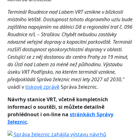
Terminál Roudnice nad Labem VRT vznikne v blízkosti
místního letiště. Dostupnost tohoto dopravního uzlu bude
zajištěna napojením na dálnici D8 a regionální trať č. 096
Roudnice n/L – Straškov. Chybět nebudou zastávky
návazné veřejné dopravy a kapacitní parkoviště. Terminál
rozšíří dostupnost vysokorychlostní dopravy v oblasti.
Cestující se z něj dostanou do centra Prahy za 19 minut,
do Ústí nad Labem za méně než půlhodinu. Výstavbu
úseku VRT Podřipsko, na kterém terminál vznikne,
předpokládá Správa železnic mezi lety 2027 až 2030,"
uvádí v
tiskové zprávě
Správa železnic.
Návrhy stanice VRT, včetně kompletních
informací o soutěži, si můžete detailně
prohlédnout i on-line na
stránkách Správy
železnic
.