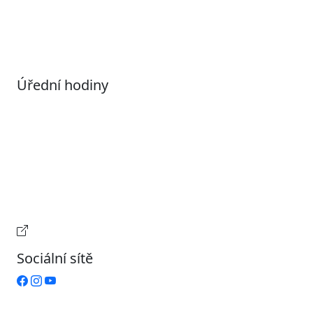
Nastavení souborů Cookies
Úřední hodiny
Pondělí
7:00 – 17:00
Úterý
9:00 – 15:00
Středa
7:00 – 17:00
Čtvrtek
9:00 – 15:00
Pátek
Zavřeno
Provozní doba pokladny
Sociální sítě