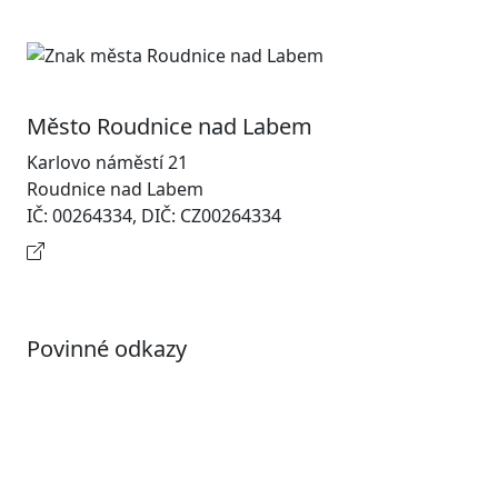
Město Roudnice nad Labem
Karlovo náměstí 21
Roudnice nad Labem
IČ: 00264334, DIČ: CZ00264334
Kontaktní informace
Povinné odkazy
Prohlášení o přístupnosti
Otevřená data
Povolené datové formáty
Informace o zpracování osobních údajů (GDPR)