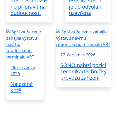
mění. Pomozte
lezecká stěna
ho připravit na
je do odvolání
budoucnost.
uzavřena
27. července 2026
SONO nabízí pozici
28. července
Technika/techničky
2026
provozu zařízení
Nalezené
kotě