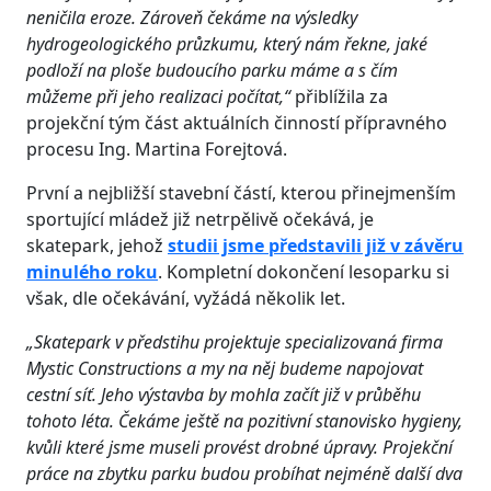
neničila eroze. Zároveň čekáme na výsledky
hydrogeologického průzkumu, který nám řekne, jaké
podloží na ploše budoucího parku máme a s čím
můžeme při jeho realizaci počítat,“
přiblížila za
projekční tým část aktuálních činností přípravného
procesu Ing. Martina Forejtová.
První a nejbližší stavební částí, kterou přinejmenším
sportující mládež již netrpělivě očekává, je
skatepark, jehož
studii jsme představili již v závěru
minulého roku
. Kompletní dokončení lesoparku si
však, dle očekávání, vyžádá několik let.
„Skatepark v předstihu projektuje specializovaná firma
Mystic Constructions a my na něj budeme napojovat
cestní síť. Jeho výstavba by mohla začít již v průběhu
tohoto léta. Čekáme ještě na pozitivní stanovisko hygieny,
kvůli které jsme museli provést drobné úpravy. Projekční
práce na zbytku parku budou probíhat nejméně další dva