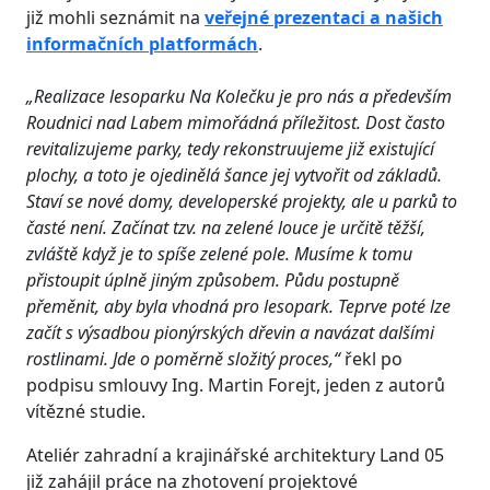
již mohli seznámit na
veřejné prezentaci a našich
informačních platformách
.
„Realizace lesoparku Na Kolečku je pro nás a především
Roudnici nad Labem mimořádná příležitost. Dost často
revitalizujeme parky, tedy rekonstruujeme již existující
plochy, a toto je ojedinělá šance jej vytvořit od základů.
Staví se nové domy, developerské projekty, ale u parků to
časté není. Začínat tzv. na zelené louce je určitě těžší,
zvláště když je to spíše zelené pole. Musíme k tomu
přistoupit úplně jiným způsobem. Půdu postupně
přeměnit, aby byla vhodná pro lesopark. Teprve poté lze
začít s výsadbou pionýrských dřevin a navázat dalšími
rostlinami. Jde o poměrně složitý proces,“
řekl po
podpisu smlouvy Ing. Martin Forejt, jeden z autorů
vítězné studie.
Ateliér zahradní a krajinářské architektury Land 05
již zahájil práce na zhotovení projektové