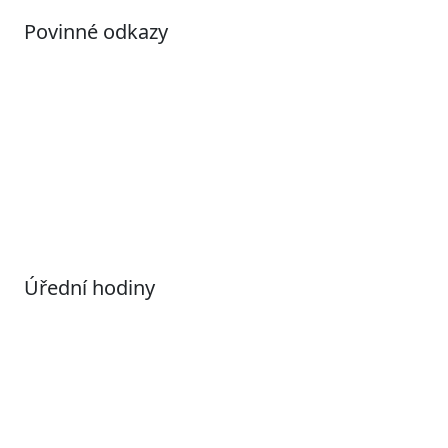
Povinné odkazy
Prohlášení o přístupnosti
Otevřená data
Povolené datové formáty
Informace o zpracování osobních údajů (GDPR)
Nastavení souborů Cookies
Úřední hodiny
Pondělí
7:00 – 17:00
Úterý
9:00 – 15:00
Středa
7:00 – 17:00
Čtvrtek
9:00 – 15:00