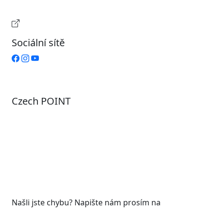
Pátek
Zavřeno
Provozní doba pokladny
Sociální sítě
Czech POINT
Pondělí
7:00 – 12:00, 12:45 – 17:00
Úterý
9:00 – 12:00, 12:45 – 15:00
Středa
7:00 – 12:00, 12:45 – 17:00
Čtvrtek
9:00 – 12:00, 12:45 – 15:00
Pátek
7:00 - 12:00
Našli jste chybu? Napište nám prosím na
web@roudnicenl.cz