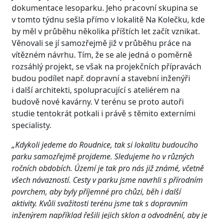
dokumentace lesoparku. Jeho pracovní skupina se
v tomto týdnu sešla přímo v lokalitě Na Kolečku, kde
by měl v průběhu několika příštích let začít vznikat.
Věnovali se jí samozřejmě již v průběhu práce na
vítězném návrhu. Tím, že se ale jedná o poměrně
rozsáhlý projekt, se však na projekčních přípravách
budou podílet např. dopravní a stavební inženýři
i další architekti, spolupracující s ateliérem na
budově nové kavárny. V terénu se proto autoři
studie tentokrát potkali i právě s těmito externími
specialisty.
„Kdykoli jedeme do Roudnice
, tak si lokalitu budoucího
parku samozřejmě projdeme. Sledujeme ho v různých
ročních obdobích. Území je tak pro nás již známé, včetně
všech návazností. Cesty v parku jsme navrhli s přírodním
povrchem, aby byly příjemné pro chůzi, běh i další
aktivity. Kvůli svažitosti terénu jsme tak s dopravním
inženýrem například řešili jejich sklon a odvodnění, aby je