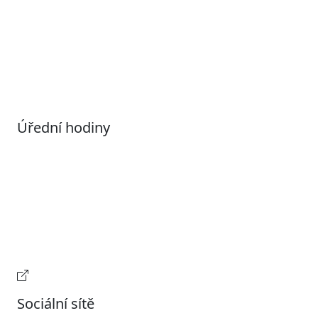
Povolené datové formáty
Informace o zpracování osobních údajů (GDPR)
Nastavení souborů Cookies
Úřední hodiny
Pondělí
7:00 – 17:00
Úterý
9:00 – 15:00
Středa
7:00 – 17:00
Čtvrtek
9:00 – 15:00
Pátek
Zavřeno
Provozní doba pokladny
Sociální sítě