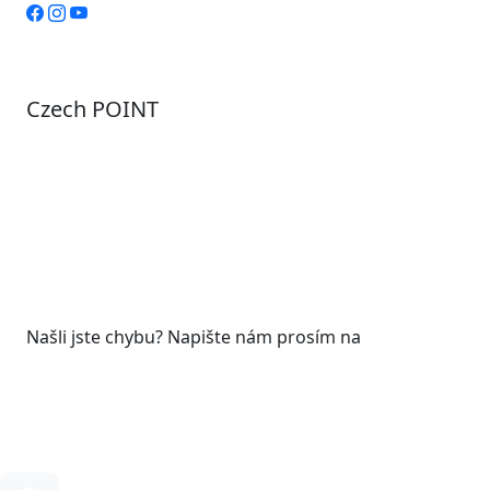
Czech POINT
Pondělí
7:00 – 12:00, 12:45 – 17:00
Úterý
9:00 – 12:00, 12:45 – 15:00
Středa
7:00 – 12:00, 12:45 – 17:00
Čtvrtek
9:00 – 12:00, 12:45 – 15:00
Pátek
7:00 - 12:00
Našli jste chybu? Napište nám prosím na
web@roudnicenl.cz