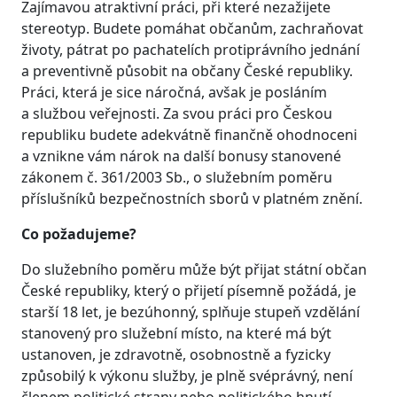
Zajímavou atraktivní práci, při které nezažijete
stereotyp. Budete pomáhat občanům, zachraňovat
životy, pátrat po pachatelích protiprávního jednání
a preventivně působit na občany České republiky.
Práci, která je sice náročná, avšak je posláním
a službou veřejnosti. Za svou práci pro Českou
republiku budete adekvátně finančně ohodnoceni
a vznikne vám nárok na další bonusy stanovené
zákonem č. 361/2003 Sb., o služebním poměru
příslušníků bezpečnostních sborů v platném znění.
Co požadujeme?
Do služebního poměru může být přijat státní občan
České republiky, který o přijetí písemně požádá, je
starší 18 let, je bezúhonný, splňuje stupeň vzdělání
stanovený pro služební místo, na které má být
ustanoven, je zdravotně, osobnostně a fyzicky
způsobilý k výkonu služby, je plně svéprávný, není