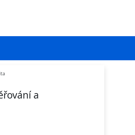
ita
ěřování a