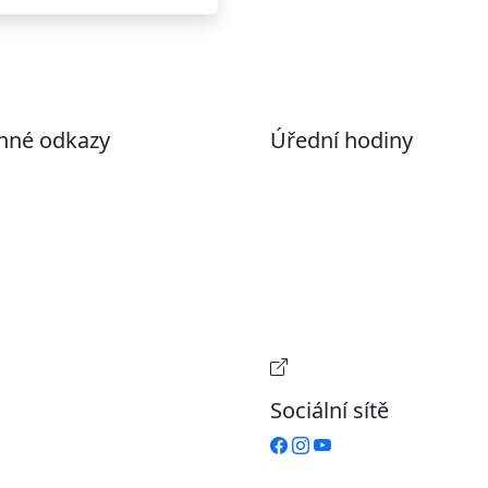
nné odkazy
Úřední hodiny
ohlášení o přístupnosti
Pondělí
7:00 – 17:00
evřená data
Úterý
9:00 – 15:00
volené datové formáty
Středa
7:00 – 17:00
formace o zpracování
Čtvrtek
9:00 – 15:00
ích údajů (GDPR)
Pátek
Zavřeno
stavení souborů Cookies
Provozní doba pokladn
Sociální sítě