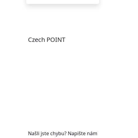
Czech POINT
Pondělí
7:00 – 12:00, 12:45 –
17:00
Úterý
9:00 – 12:00, 12:45 –
15:00
Středa
7:00 – 12:00, 12:45 –
17:00
Čtvrtek
9:00 – 12:00, 12:45 –
y
15:00
Pátek
7:00 - 12:00
Našli jste chybu? Napište nám