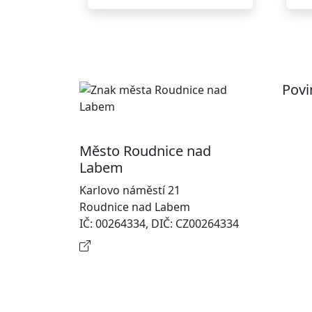
Povi
Pr
Ot
Město Roudnice nad
Po
Labem
In
Karlovo náměstí 21
osobn
Roudnice nad Labem
Na
IČ: 00264334, DIČ: CZ00264334
Kontaktní informace